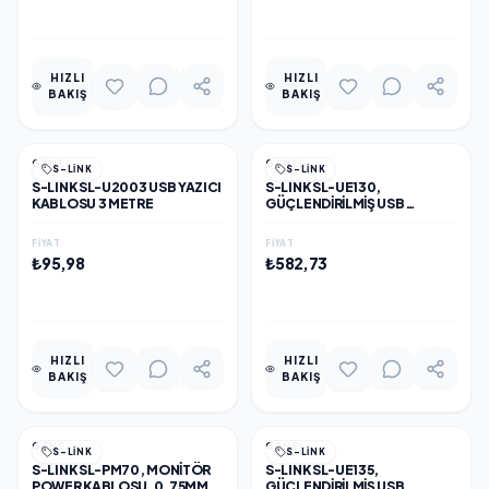
EKLE
EKLE
HIZLI
HIZLI
BAKIŞ
BAKIŞ
GENEL
GENEL
S-LINK
S-LINK
S-LINK SL-U2003 USB YAZICI
S-LINK SL-UE130,
KABLOSU 3 METRE
GÜÇLENDIRILMIŞ USB
UZATMA KABLOSU 10 METRE
FIYAT
FIYAT
₺95,98
₺582,73
EKLE
EKLE
HIZLI
HIZLI
BAKIŞ
BAKIŞ
GENEL
GENEL
S-LINK
S-LINK
S-LINK SL-PM70, MONITÖR
S-LINK SL-UE135,
POWER KABLOSU, 0.75MM,
GÜÇLENDIRILMIŞ USB