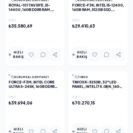
KURUMSAL OEM PAKET
KURUMSAL OEM PAKET
ROYAL-101 TAVSİYE, I5-
FORCE-F3K, INTEL I5-12400,
14400, 16GB DDR5 RAM,
16GB RAM, 512GB SSD,
500GB NVME SSD,
PAYLAŞIMLI EKRAN KARTI,
PAYLAŞIMLI EKRAN KARTI,
OEM PAKET
FIYAT
FIYAT
FREE DOS, OEM PAKET
₺35.580,69
₺29.410,63
EKLE
EKLE
HIZLI
HIZLI
BAKIŞ
BAKIŞ
GENEL
GENEL
KURUMSAL OEM PAKET
TIWOX
FORCE-F3M, INTEL CORE
TIWOX K-3250B, 32" LED
ULTRA 5-245K, 16GB DDR5
PANEL, INTEL I7 5.GEN, 16GB
RAM, 500GB NVME SSD,
RAM, 256GB SSD, WI-FI,
PAYLAŞIMLI EKRAN KARTI,
80MM BARKOD YAZICI, 2D
FIYAT
FIYAT
OEM PAKET
OKUYUCU, KİOSK (SIYAH)
₺39.694,06
₺70.270,15
EKLE
EKLE
HIZLI
HIZLI