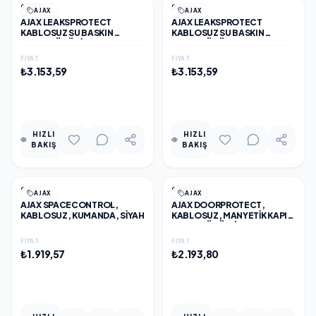
GENEL
GENEL
AJAX
AJAX
AJAX LEAKSPROTECT
AJAX LEAKSPROTECT
KABLOSUZ SU BASKIN
KABLOSUZ SU BASKIN
DEDEKTÖRÜ SİYAH
DEDEKTÖRÜ BEYAZ
FIYAT
FIYAT
₺3.153,59
₺3.153,59
EKLE
EKLE
HIZLI
HIZLI
BAKIŞ
BAKIŞ
GENEL
GENEL
AJAX
AJAX
AJAX SPACECONTROL,
AJAX DOORPROTECT,
KABLOSUZ, KUMANDA, SİYAH
KABLOSUZ, MANYETIK KAPI
DEDEKTÖRÜ, SİYAH
FIYAT
FIYAT
₺1.919,57
₺2.193,80
EKLE
EKLE