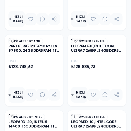
HIZLI
HIZLI
BAKIŞ
BAKIŞ
GENEL
GENEL
POWERED BY AMD
POWERED BY INTEL
PANTHERA-12X, AMD RYZEN
LEOPARD-11, INTEL CORE
9 7900, 24GB DDR5 RAM, 1TB
ULTRA 7 265KF, 24GB DDR5
NVME SSD, 16GB GDDR7
RAM, 1TB NVME SSD, 16GB
RTX5070TI EKRAN KARTI,
GDDR7 RTX5070TI EKRAN
FIYAT
FIYAT
2000W KASA, OEM PAKET
KARTI, 2000W KASA, OEM
₺128.748,62
₺128.885,73
PAKET
EKLE
EKLE
HIZLI
HIZLI
BAKIŞ
BAKIŞ
GENEL
GENEL
POWERED BY INTEL
POWERED BY INTEL
LEOPARD-20, INTEL I5-
LEOPARD-10, INTEL CORE
14400, 16GB DDR5 RAM, 1TB
ULTRA 7 265KF, 24GB DDR5
NVME SSD, PAYLAŞIMLI INTEL
RAM, 1TB NVME SSD, 12GB