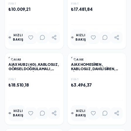
FIYAT
FIYAT
₺10.009,21
₺17.481,84
EKLE
EKLE
HIZLI
HIZLI
BAKIŞ
BAKIŞ
GENEL
GENEL
AJAX
AJAX
AJAX HUB2 (4G), KABLOSUZ,
AJAX HOMESIREN,
GÖRSEL DOĞRULAMALI,
KABLOSUZ, DAHILI SIREN,
ALARM PANELI, BEYAZ
SİYAH
FIYAT
FIYAT
₺18.510,18
₺3.496,37
EKLE
EKLE
HIZLI
HIZLI
BAKIŞ
BAKIŞ