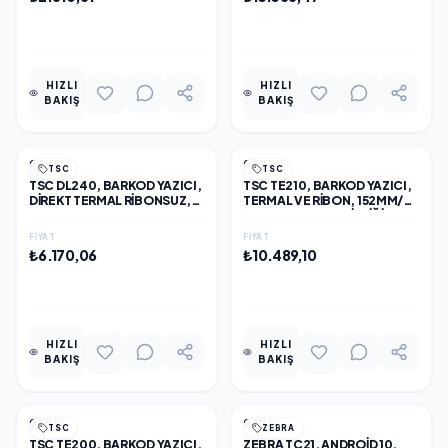
BULLET IP KAMERA
EKLE
EKLE
HIZLI
HIZLI
BAKIŞ
BAKIŞ
GENEL
GENEL
TSC
TSC
TSC DL240, BARKOD YAZICI,
TSC TE210, BARKOD YAZICI,
DIREKT TERMAL RIBONSUZ,
TERMAL VE RIBON, 152MM/S,
152MM/S HIZ, 108MM BASKI
108MM BASKI GENIŞLIĞI, 203
GENIŞLIĞI, 203 DPI, USB
DPI, ETHERNET, SERI, USB
FIYAT
FIYAT
₺6.170,06
₺10.489,10
EKLE
EKLE
HIZLI
HIZLI
BAKIŞ
BAKIŞ
GENEL
GENEL
TSC
ZEBRA
TSC TE200, BARKOD YAZICI,
ZEBRA TC21, ANDROID 10,