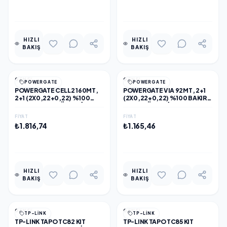
EKLE
EKLE
HIZLI
HIZLI
BAKIŞ
BAKIŞ
GENEL
GENEL
POWERGATE
POWERGATE
POWERGATE CELL2 160MT,
POWERGATE VIA 92MT, 2+1
2+1 (2X0,22+0,22) %100
(2X0,22+0,22) %100 BAKIR,
BAKIR, CCTV GÜVENLIK
CCTV GÜVENLIK KABLOSU
KABLOSU
FIYAT
FIYAT
₺1.816,74
₺1.165,46
EKLE
EKLE
HIZLI
HIZLI
BAKIŞ
BAKIŞ
GENEL
GENEL
TP-LINK
TP-LINK
TP-LINK TAPO TC82 KIT
TP-LINK TAPO TC85 KIT