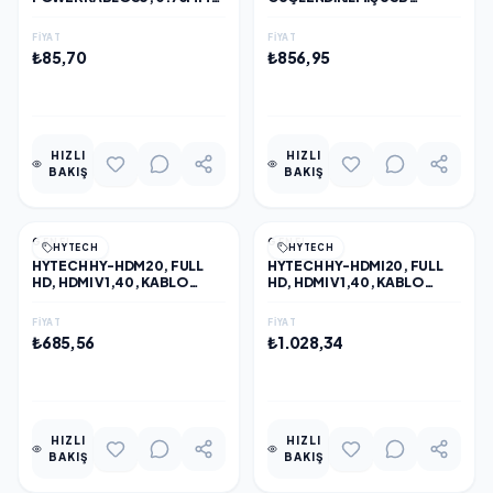
1,5MT
UZATMA KABLOSU 15 METRE
FIYAT
FIYAT
₺85,70
₺856,95
EKLE
EKLE
HIZLI
HIZLI
BAKIŞ
BAKIŞ
GENEL
GENEL
HYTECH
HYTECH
HYTECH HY-HDM20, FULL
HYTECH HY-HDMI20, FULL
HD, HDMI V1,40, KABLO
HD, HDMI V1,40, KABLO
20MT
20MT CCS OD7.0MM
FIYAT
FIYAT
₺685,56
₺1.028,34
EKLE
EKLE
HIZLI
HIZLI
BAKIŞ
BAKIŞ