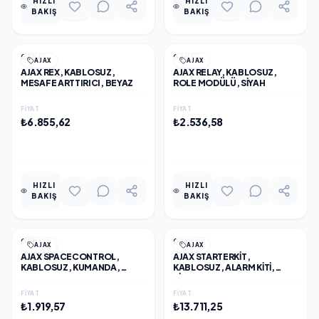
HIZLI
HIZLI
BAKIŞ
BAKIŞ
GENEL
GENEL
AJAX
AJAX
AJAX REX, KABLOSUZ,
AJAX RELAY, KABLOSUZ,
MESAFE ARTTIRICI, BEYAZ
ROLE MODÜLÜ, SİYAH
FIYAT
FIYAT
₺6.855,62
₺2.536,58
EKLE
EKLE
HIZLI
HIZLI
BAKIŞ
BAKIŞ
GENEL
GENEL
AJAX
AJAX
AJAX SPACECONTROL,
AJAX STARTERKIT,
KABLOSUZ, KUMANDA,
KABLOSUZ, ALARM KITI,
BEYAZ
SİYAH
FIYAT
FIYAT
₺1.919,57
₺13.711,25