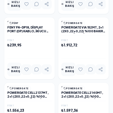
HIZLI
HIZLI
BAKIŞ
BAKIŞ
GENEL
GENEL
FENY
POWERGATE
FENY FN-DP18, DISPLAY
POWERGATE VIA 152MT, 2+1
PORT (DP) KABLO, İKI UCU
(2X0,22+0,22) %100 BAKIR,
ERKEK, 1.8 METRE
CCTV GÜVENLIK KABLOSU
FIYAT
FIYAT
₺239,95
₺1.912,72
EKLE
EKLE
HIZLI
HIZLI
BAKIŞ
BAKIŞ
GENEL
GENEL
POWERGATE
POWERGATE
POWERGATE CELL2 137MT,
POWERGATE CELL2 140MT,
2+1 (2X0,22+0,22) %100
2+1 (2X0,22+0,22) %100
BAKIR, CCTV GÜVENLIK
BAKIR, CCTV GÜVENLIK
KABLOSU
KABLOSU
FIYAT
FIYAT
₺1.556,23
₺1.597,36