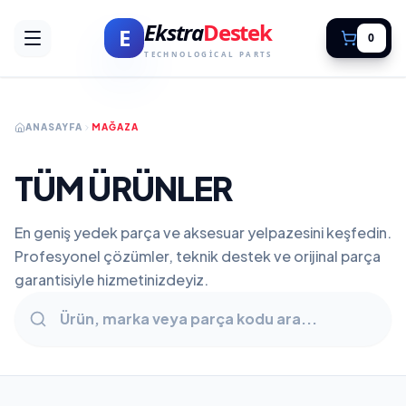
Ekstra
Destek
E
0
TECHNOLOGICAL PARTS
ANASAYFA
MAĞAZA
TÜM ÜRÜNLER
En geniş yedek parça ve aksesuar yelpazesini keşfedin.
Profesyonel çözümler, teknik destek ve orijinal parça
garantisiyle hizmetinizdeyiz.