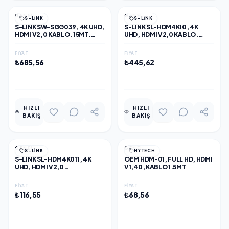
GENEL
GENEL
S-LINK
S-LINK
S-LINK SW-SGG039, 4K UHD,
S-LINK SL-HDM4K10, 4K
HDMI V2,0 KABLO. 15MT.
UHD, HDMI V2,0 KABLO.
30HZ. METAL UÇLU, KABLO
10MT. 60HZ. KABLO
FIYAT
FIYAT
₺685,56
₺445,62
EKLE
EKLE
HIZLI
HIZLI
BAKIŞ
BAKIŞ
GENEL
GENEL
S-LINK
HYTECH
S-LINK SL-HDM4K011, 4K
OEM HDM-01, FULL HD, HDMI
UHD, HDMI V2,0
V1,40, KABLO 1.5MT
KABLO.1,5MT. 60HZ. KABLO
FIYAT
FIYAT
₺116,55
₺68,56
EKLE
EKLE