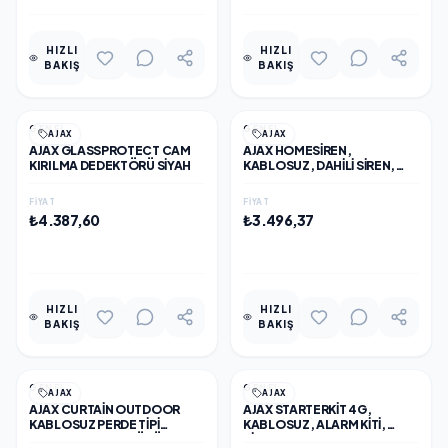
HIZLI
HIZLI
BAKIŞ
BAKIŞ
GENEL
GENEL
AJAX
AJAX
AJAX GLASSPROTECT CAM
AJAX HOMESIREN,
KIRILMA DEDEKTÖRÜ SİYAH
KABLOSUZ, DAHILI SIREN,
BEYAZ
FIYAT
FIYAT
₺4.387,60
₺3.496,37
EKLE
EKLE
HIZLI
HIZLI
BAKIŞ
BAKIŞ
GENEL
GENEL
AJAX
AJAX
AJAX CURTAIN OUTDOOR
AJAX STARTERKIT 4G,
KABLOSUZ PERDE TIPI
KABLOSUZ, ALARM KITI,
HAREKET DEDEKTÖRÜ BEYAZ
SİYAH