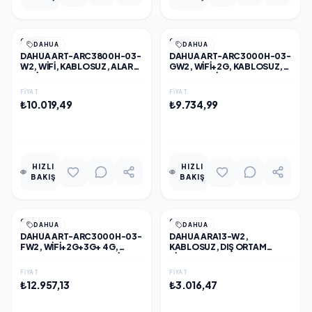
GENEL
GENEL
DAHUA
DAHUA
DAHUA ART-ARC3800H-03-
DAHUA ART-ARC3000H-03-
W2, WIFI, KABLOSUZ, ALARM
GW2, WIFI+2G, KABLOSUZ,
SETI
ALARM SETI
FIYAT
FIYAT
₺10.019,49
₺9.734,99
EKLE
EKLE
HIZLI
HIZLI
BAKIŞ
BAKIŞ
GENEL
GENEL
DAHUA
DAHUA
DAHUA ART-ARC3000H-03-
DAHUA ARA13-W2,
FW2, WIFI+2G+3G+ 4G,
KABLOSUZ, DIŞ ORTAM
KABLOSUZ, ALARM SETI
SIREN, KIRMIZI
FIYAT
FIYAT
₺12.957,13
₺3.016,47
EKLE
EKLE