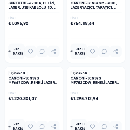
SUNLUX XL-6200A, EL TIPI,
CANON I-SENSYS MF3010,
LASER, USB KABLOLU, 1D,
LAZER YAZICI, TARAYICI,
BARKOD OKUYUCU (AYAKLI)
FOTOKOPI, USB BAĞLANTI,
ORİJİNAL TONERLİ, TÜRKİYE
FIYAT
FIYAT
DISTIBÜTÖR GARANTİLİ
₺1.096,90
₺754.118,64
EKLE
EKLE
HIZLI
HIZLI
BAKIŞ
BAKIŞ
GENEL
GENEL
CANON
CANON
CANON I-SENSYS
CANON I-SENSYS
MF667CDW, RENKLI LAZER
MF752CDW, RENKLI LAZER
YAZICI, TARAYICI,
YAZICI, TARAYICI,
FOTOKOPI, FAX, WIFI, LAN,
FOTOKOPI, WIFI, LAN,
FIYAT
FIYAT
DUPLEX, ORİJİNAL TONERLİ,
DUPLEX, ORİJİNAL TONERLİ,
₺1.220.301,07
₺1.295.712,94
TÜRKİYE DISTIBÜTÖR
TÜRKİYE DISTIBÜTÖR
GARANTİLİ
GARANTİLİ
EKLE
EKLE
HIZLI
HIZLI
BAKIŞ
BAKIŞ