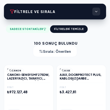
FILTRELE VE SIRALA
SADECE STOKTAKILER
FILTRELERI TEMIZLE
100
SONUÇ BULUNDU
Sırala:
Önerilen
GENEL
GENEL
CANON
AJAX
CANON I-SENSYS MF275DW,
AJAX, DOORPROTECT PLUS,
LAZER YAZICI, TARAYICI,
KABLOSUZ DARBE
FOTOKOPI, FAX, WIFI, LAN,
DEDEKTÖRÜ, BEYAZ
DUPLEX, ORİJİNAL TONERLİ,
FIYAT
FIYAT
TÜRKİYE DISTIBÜTÖR
₺972.127,48
₺3.427,81
GARANTİLİ
EKLE
EKLE