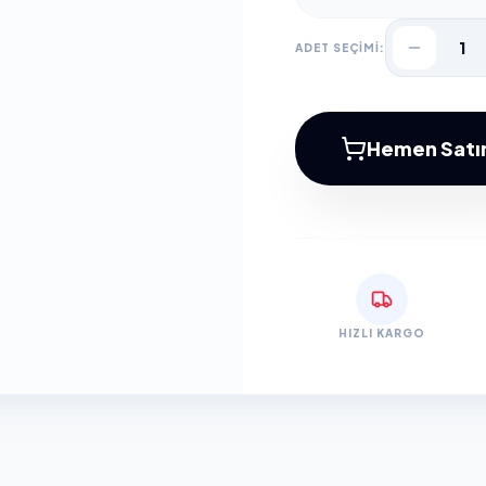
1
ADET SEÇİMİ:
Hemen Satın
HIZLI KARGO