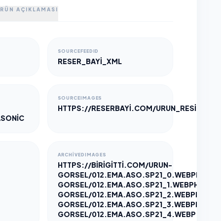
RÜN AÇIKLAMASI
SOURCEFEEDID
RESER_BAYI_XML
SOURCEIMAGES
>
HTTPS://RESERBAYI.COM/URUN_RESIMLERI/
ASONIC
ARCHIVEDIMAGES
HTTPS://BIRIGITTI.COM/URUN-
GORSEL/012.EMA.ASO.SP21_0.WEBP
HTTPS
GORSEL/012.EMA.ASO.SP21_1.WEBP
HTTPS:
GORSEL/012.EMA.ASO.SP21_2.WEBP
HTTPS:
GORSEL/012.EMA.ASO.SP21_3.WEBP
HTTPS:
GORSEL/012.EMA.ASO.SP21_4.WEBP