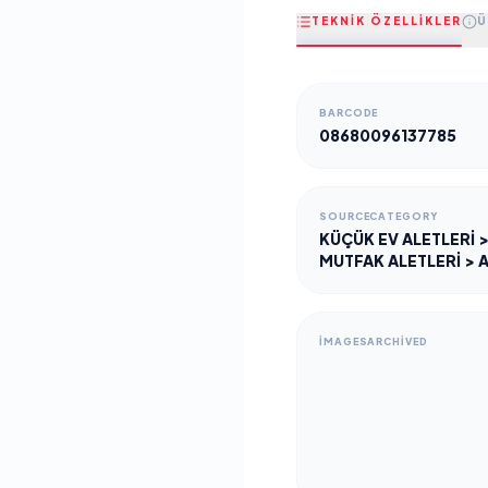
TEKNİK ÖZELLİKLER
Ü
BARCODE
08680096137785
SOURCECATEGORY
KÜÇÜK EV ALETLERİ 
MUTFAK ALETLERİ > 
IMAGESARCHIVED