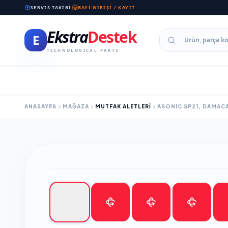
SERVIS TAKIBI
BAYI GIRIŞI / KAYIT
Ekstra
Destek
E
TECHNOLOGICAL PARTS
ANASAYFA
MAĞAZA
MUTFAK ALETLERİ
ASONIC SP21, DAMACAN