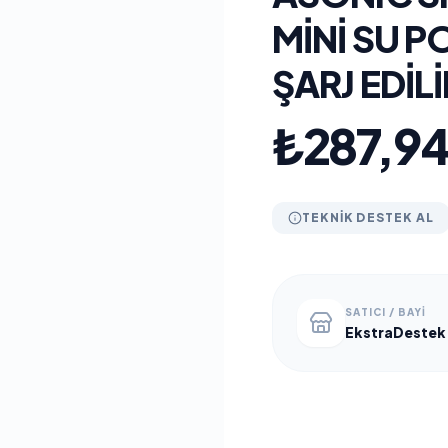
MINI SU P
ŞARJ EDILI
₺287,9
TEKNIK DESTEK AL
SATICI / BAYI
EkstraDestek