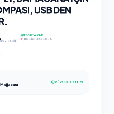
OMPASI, USB DEN
R.
4
STOKTA VAR
BUGÜN KARGODA
KDV DAHİL
GÜVENILIR SATICI
 Mağazası