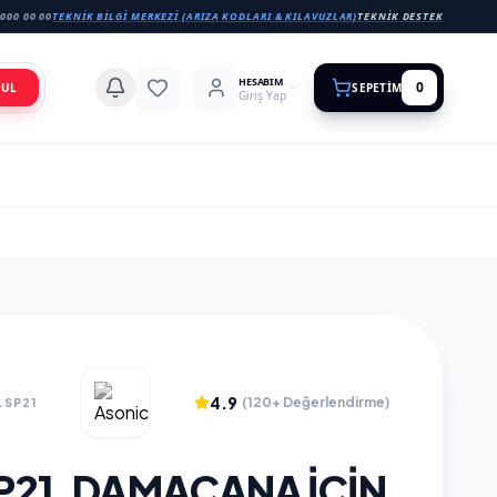
000 00 00
TEKNIK BILGI MERKEZI (ARIZA KODLARI & KILAVUZLAR)
TEKNIK DESTEK
HESABIM
0
BUL
SEPETIM
Giriş Yap
4.9
(120+ Değerlendirme)
.SP21
P21, DAMACANA IÇIN