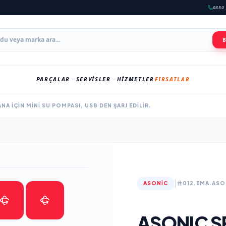
0850 
PARÇALAR
SERVISLER
HIZMETLER
FIRSATLAR
A IÇIN MINI SU POMPASI, USB DEN ŞARJ EDILIR.
|
ASONIC
012.EMA.ASO
ASONIC S