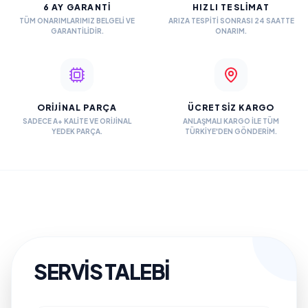
6 AY GARANTİ
HIZLI TESLİMAT
TÜM ONARIMLARIMIZ BELGELI VE
ARIZA TESPITI SONRASI 24 SAATTE
GARANTILIDIR.
ONARIM.
ORİJİNAL PARÇA
ÜCRETSİZ KARGO
SADECE A+ KALITE VE ORIJINAL
ANLAŞMALI KARGO ILE TÜM
YEDEK PARÇA.
TÜRKIYE'DEN GÖNDERIM.
SERVIS TALEBI