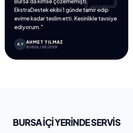
Bursa'da kimse çözememişti.
EkstraDestek ekibi 1 günde tamir edip
evime kadar teslim etti. Kesinlikle tavsiye
ediyorum."
AHMET YILMAZ
A.Y
BURSA / NILÜFER
BURSA İÇI YERINDE SERVIS