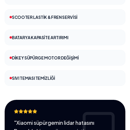
SCOOTER LASTIK & FREN SERVISI
BATARYA KAPASITE ARTIRIMI
DIKEY SÜPÜRGE MOTOR DEĞIŞIMI
SIVI TEMASI TEMIZLIĞI
"Xiaomi süpürgemin lidar hatasını