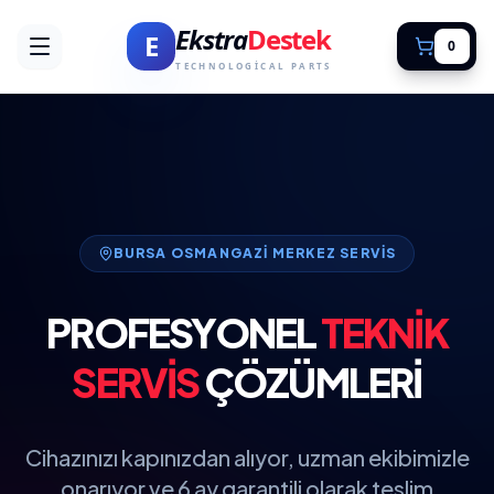
Ekstra
Destek
E
0
TECHNOLOGICAL PARTS
BURSA OSMANGAZI MERKEZ SERVIS
PROFESYONEL
TEKNIK
SERVIS
ÇÖZÜMLERI
Cihazınızı kapınızdan alıyor, uzman ekibimizle
onarıyor ve 6 ay garantili olarak teslim