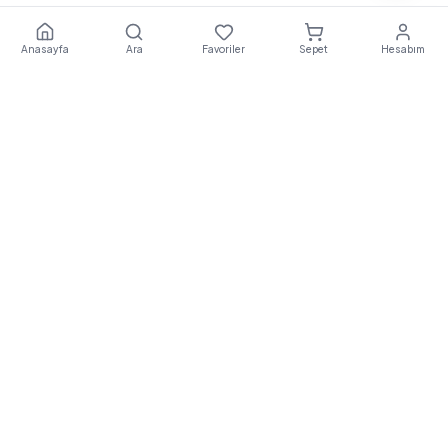
Anasayfa
Ara
Favoriler
Sepet
Hesabım
Ekstra
Destek
E
EkstraDestek
, Türkiye'nin önde gelen robot süpürge ve
elektrikli ulaşım araçları teknik servis platformudur. Orijinal
yedek parça ve kurumsal hizmet kalitesiyle yanınızdayız.