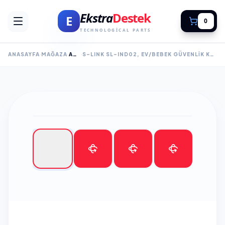
Ekstra
Destek
E
0
TECHNOLOGICAL PARTS
ANASAYFA
MAĞAZA
AKILLI KAMERA
S-LINK SL-IND02, EV/BEBEK GÜVENLIK KAMERASI, WIFI, 2MPIX, 3.6MM LENS, 10M. GECE GÖRÜŞÜ, HAREKET ALGILAMA, İKI YÖNLÜ SES, MICRO SD KARTLI, TUYA YAZILIM