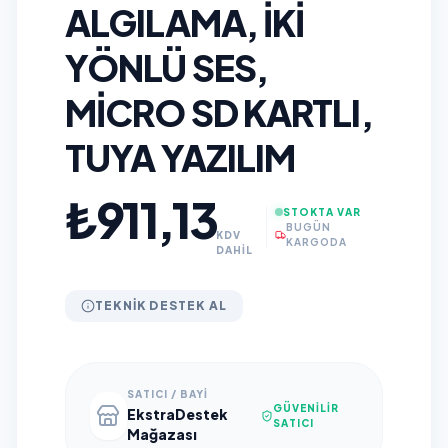
ALGILAMA, İKI
YÖNLÜ SES,
MICRO SD KARTLI,
TUYA YAZILIM
₺911,13
STOKTA VAR
BUGÜN
KDV
KARGODA
DAHİL
TEKNIK DESTEK AL
SATICI / BAYI
GÜVENILIR
EkstraDestek
SATICI
Mağazası