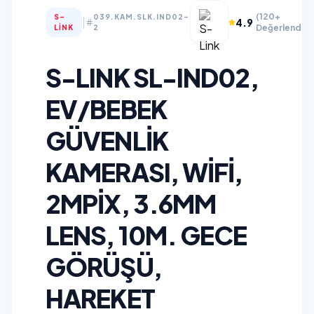
(120+
S-
039.KAM.SLK.IND02-
|
4.9
Değerlendirm
LINK
2
S-LINK SL-IND02,
EV/BEBEK
GÜVENLIK
KAMERASI, WIFI,
2MPIX, 3.6MM
LENS, 10M. GECE
GÖRÜŞÜ,
HAREKET