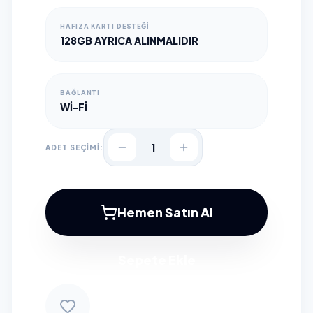
HAFIZA KARTI DESTEĞI
128GB AYRICA ALINMALIDIR
BAĞLANTI
WI-FI
1
ADET SEÇİMİ:
Hemen Satın Al
Sepete Ekle