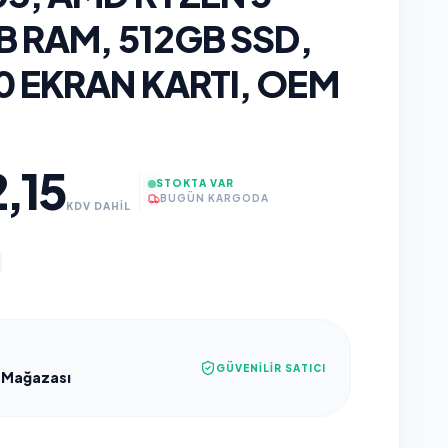
B RAM, 512GB SSD,
0 EKRAN KARTI, OEM
,15
STOKTA VAR
BUGÜN KARGODA
KDV DAHİL
GÜVENILIR SATICI
 Mağazası