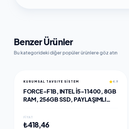
Benzer Ürünler
Bu kategorideki diğer popüler ürünlere göz atın
KURUMSAL TAVSIYE SİSTEM
4.9
FORCE-F1B, INTEL I5-11400, 8GB
RAM, 256GB SSD, PAYLAŞIMLI
EKRAN KARTI, OEM PAKET
(MONTAJ YAPILMAMAKTADIR)
FIYAT
SEPETE EKLE
₺418,46