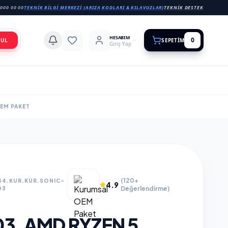
000 00 00
TEKNIK BILGI MERKEZI (ARIZA KODLARI & KILAVUZLAR)
TEKNIK DESTEK
HESABIM
0
BUL
SEPETIM
Giriş Yap
OEM PAKET
(120+
44.KUR.KUR.SONIC-
4.9
Değerlendirme)
03
3, AMD RYZEN 5