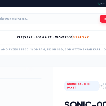
0850 
PARÇALAR
SERVISLER
HIZMETLER
FIRSATLAR
 AMD RYZEN 5 5500, 16GB RAM, 512GB SSD, 2GB GT730 EKRAN KARTI, 
KURUMSAL OEM
0
|
PAKET
0
SONIC-00