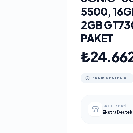
5500, 16G
2GB GT73
PAKET
₺24.662
TEKNIK DESTEK AL
SATICI / BAYI
EkstraDestek