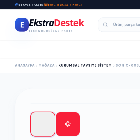
SERVIS TAKIBI
BAYI GIRIŞI / KAYIT
Ekstra
Destek
E
TECHNOLOGICAL PARTS
ANASAYFA
MAĞAZA
KURUMSAL TAVSIYE SİSTEM
SONIC-003,