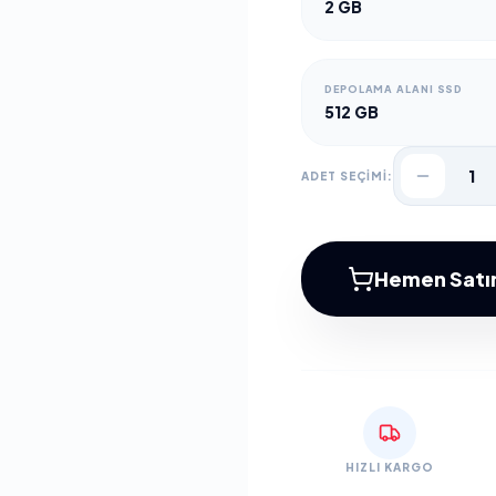
2 GB
DEPOLAMA ALANI SSD
512 GB
1
ADET SEÇİMİ:
Hemen Satın
HIZLI KARGO