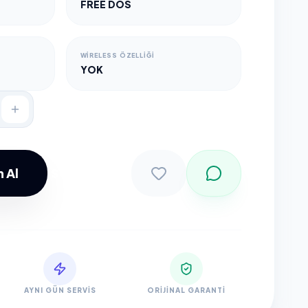
FREE DOS
WIRELESS ÖZELLIĞI
YOK
 Al
Sepete Ekle
AYNI GÜN SERVIS
ORIJINAL GARANTI