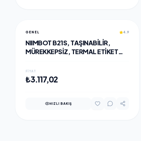
GENEL
4.9
NIIMBOT B21S, TAŞINABILIR,
MÜREKKEPSIZ, TERMAL ETIKET
YAZICI (BLUETOOTH, TYPE-C)
SIYAH
FIYAT
SEPETE EKLE
₺3.117,02
HIZLI BAKIŞ