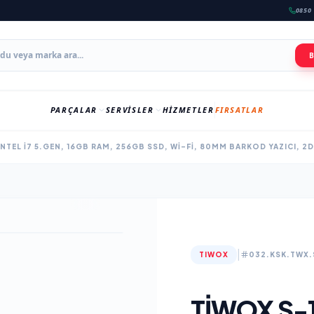
0850 
PARÇALAR
SERVISLER
HIZMETLER
FIRSATLAR
 INTEL I7 5.GEN, 16GB RAM, 256GB SSD, WI-FI, 80MM BARKOD YAZICI, 
|
TIWOX
032.KSK.TWX.
TIWOX S-1