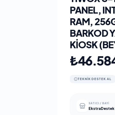
PANEL, INT
RAM, 256G
BARKOD Y
KİOSK (BE
₺46.58
TEKNIK DESTEK AL
SATICI / BAYI
EkstraDestek