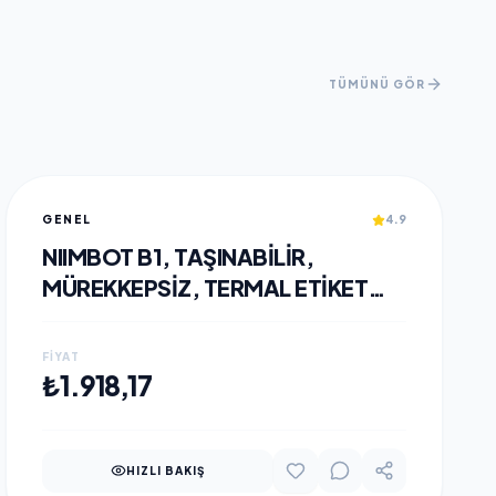
TÜMÜNÜ GÖR
GENEL
4.9
NIIMBOT B1, TAŞINABILIR,
MÜREKKEPSIZ, TERMAL ETIKET
YAZICI (BLUETOOTH, USB) UZAY
MAVISI
FIYAT
SEPETE EKLE
₺1.918,17
HIZLI BAKIŞ