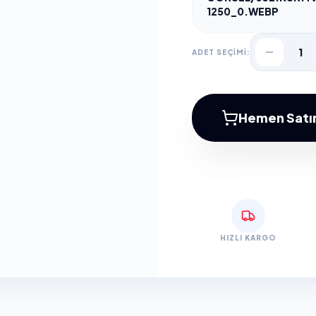
1250_0.WEBP
1
ADET SEÇİMİ:
Hemen Satın
HIZLI KARGO