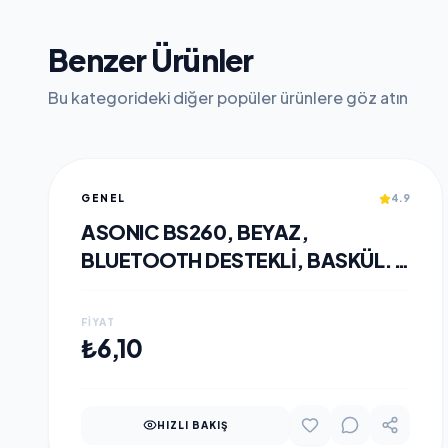
Benzer Ürünler
Bu kategorideki diğer popüler ürünlere göz atın
GENEL
4.9
ASONIC BS260, BEYAZ,
BLUETOOTH DESTEKLI, BASKÜL.
LCD GÖSTERGE, 260X260MM,
180KG A KADAR ÖLÇME.
FIYAT
SEPETE EKLE
₺6,10
HIZLI BAKIŞ