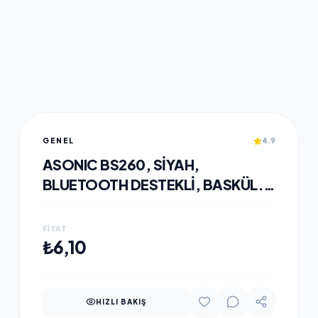
GENEL
4.9
ASONIC BS260, SIYAH,
BLUETOOTH DESTEKLI, BASKÜL.
LCD GÖSTERGE, 260X260MM,
180KG A KADAR ÖLÇME.
FIYAT
SEPETE EKLE
₺6,10
HIZLI BAKIŞ