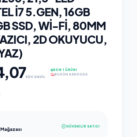
EL I7 5.GEN, 16GB
B SSD, WI-FI, 80MM
AZICI, 2D OKUYUCU,
YAZ)
4,07
SON 1 ÜRÜN!
BUGÜN KARGODA
KDV DAHİL
GÜVENILIR SATICI
 Mağazası