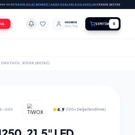
000 00 00
TEKNIK BILGI MERKEZI (ARIZA KODLARI & KILAVUZLAR)
TEKNIK DESTEK
HESABIM
0
BUL
SEPETIM
Giriş Yap
2D OKUYUCU, KİOSK (BEYAZ)
4.9
(120+ Değerlendirme)
S-1250
250, 21,5" LED