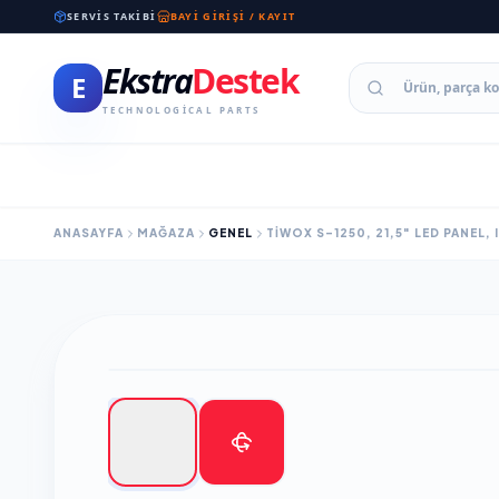
SERVIS TAKIBI
BAYI GIRIŞI / KAYIT
Ekstra
Destek
E
TECHNOLOGICAL PARTS
ANASAYFA
MAĞAZA
GENEL
TIWOX S-1250, 21,5" LED PANEL,