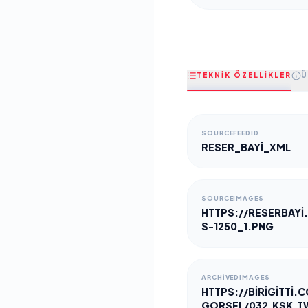
TEKNİK ÖZELLİKLER
Ü
SOURCEFEEDID
RESER_BAYI_XML
SOURCEIMAGES
HTTPS://RESERBAYI
S-1250_1.PNG
ARCHIVEDIMAGES
HTTPS://BIRIGITTI.
GORSEL/032.KSK.T