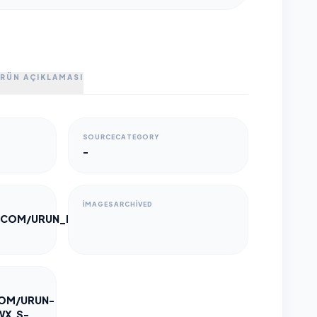
RÜN AÇIKLAMASI
SOURCECATEGORY
-
IMAGESARCHIVED
.COM/URUN_RESIMLERI/1024/TIWOX-
COM/URUN-
WX.S-