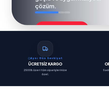
çözüm.
ÜRÜNÜ İNCELE
ÜRÜNÜ İNCELE
TÜM HİZMETLER
TÜM HİZMETLER
Aynı Gün Sevkiyat
ÜCRETSİZ KARGO
OR
2500₺ üzeri tüm siparişlerinize
Sade
özel.
ÜRÜNÜ İNCELE