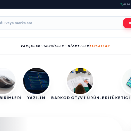
0850 
PARÇALAR
SERVISLER
HIZMETLER
FIRSATLAR
BİRİMLERİ
YAZILIM
BARKOD OT/VT ÜRÜNLERİ
TÜKETİCİ