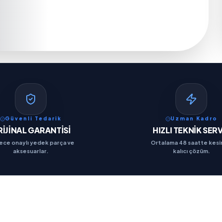
Güvenli Tedarik
Uzman Kadro
İJİNAL GARANTİSİ
HIZLI TEKNİK SERV
ce onaylı yedek parça ve
Ortalama 48 saatte kesi
aksesuarlar.
kalıcı çözüm.
TÜM HİZMETLER