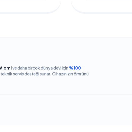
 Viomi
ve daha birçok dünya devi için
%100
 teknik servis desteği sunar. Cihazınızın ömrünü