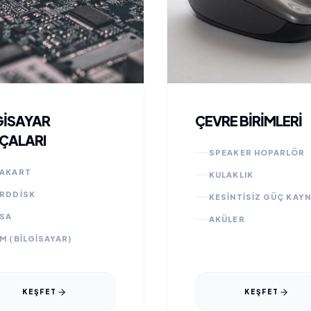
GİSAYAR
ÇEVRE BİRİMLERİ
ÇALARI
SPEAKER HOPARLÖR
AKART
KULAKLIK
RDDISK
KESİNTİSİZ GÜÇ KAYN
SA
AKÜLER
M (BILGISAYAR)
KEŞFET
KEŞFET