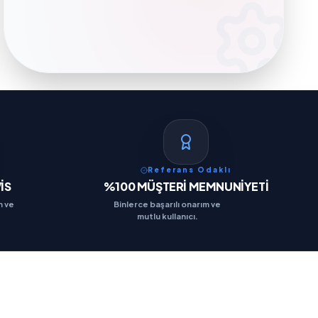
Referans Odaklı
İS
%100 MÜŞTERİ MEMNUNİYETİ
n ve
Binlerce başarılı onarım ve
mutlu kullanıcı.