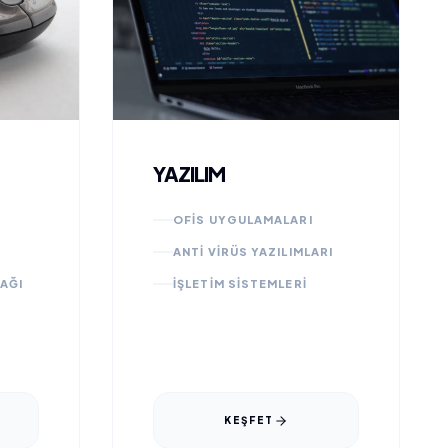
YAZILIM
OFİS UYGULAMALARI
ANTİ VİRÜS YAZILIMLARI
AĞI
İŞLETİM SİSTEMLERİ
KEŞFET