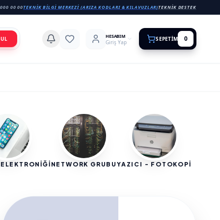
000 00 00
TEKNIK BILGI MERKEZI (ARIZA KODLARI & KILAVUZLAR)
TEKNIK DESTEK
HESABIM
0
BUL
SEPETIM
Giriş Yap
 ELEKTRONİĞİ
NETWORK GRUBU
YAZICI - FOTOKOPİ