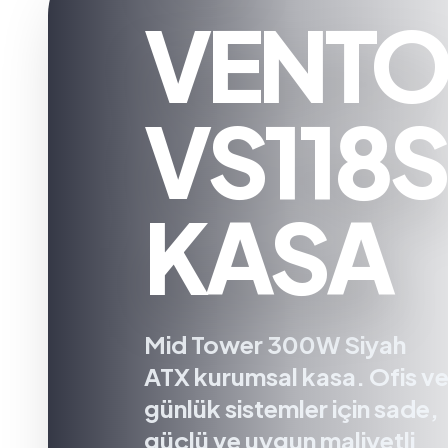
VENT
VS118S
KASA
Mid Tower 300W Siyah
ATX kurumsal kasa. Ofis v
günlük sistemler için sade,
güçlü ve uygun maliyetli