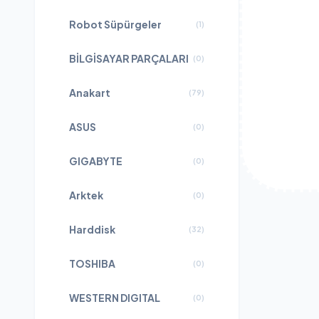
Robot Süpürgeler
(
1
)
BİLGİSAYAR PARÇALARI
(
0
)
Anakart
(
79
)
ASUS
(
0
)
GIGABYTE
(
0
)
Arktek
(
0
)
Harddisk
(
32
)
TOSHIBA
(
0
)
WESTERN DIGITAL
(
0
)