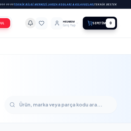
000 00 00
TEKNIK BILGI MERKEZI (ARIZA KODLARI & KILAVUZLAR)
TEKNIK DESTEK
HESABIM
0
BUL
SEPETIM
Giriş Yap