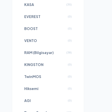
KASA
(
35
)
EVEREST
(
0
)
BOOST
(
0
)
VENTO
(
0
)
RAM (Bilgisayar)
(
38
)
KINGSTON
(
0
)
TwinMOS
(
0
)
Hiksemi
(
0
)
AGI
(
0
)