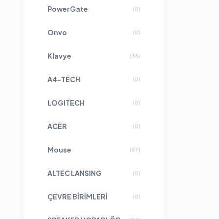
PowerGate
(
0
)
Onvo
(
0
)
Klavye
(
36
)
A4-TECH
(
0
)
LOGITECH
(
0
)
ACER
(
0
)
Mouse
(
67
)
ALTEC LANSING
(
0
)
ÇEVRE BİRİMLERİ
(
0
)