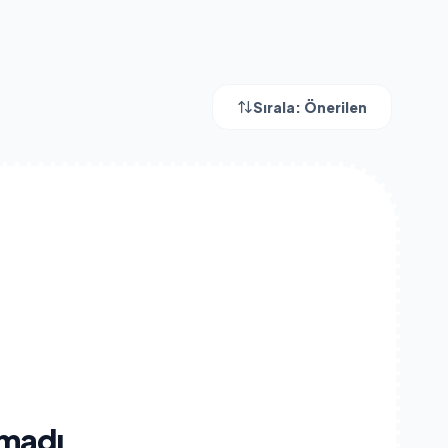
Sırala:
Önerilen
madı