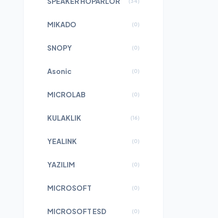
SPEAKER HOPARLÖR
(
34
)
MIKADO
(
0
)
SNOPY
(
0
)
Asonic
(
0
)
MICROLAB
(
0
)
KULAKLIK
(
16
)
YEALINK
(
0
)
YAZILIM
(
0
)
MICROSOFT
(
0
)
MICROSOFT ESD
(
0
)