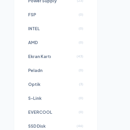
Power Supply
(
23
)
FSP
(
0
)
INTEL
(
0
)
AMD
(
0
)
Ekran Kartı
(
43
)
Peladn
(
0
)
Optik
(
3
)
S-Link
(
0
)
EVERCOOL
(
0
)
SSD Disk
(
46
)