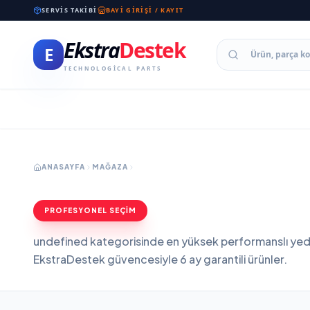
SERVIS TAKIBI
BAYI GIRIŞI / KAYIT
Ekstra
Destek
E
TECHNOLOGICAL PARTS
ANASAYFA
MAĞAZA
PROFESYONEL SEÇİM
undefined kategorisinde en yüksek performanslı yede
EkstraDestek güvencesiyle 6 ay garantili ürünler.