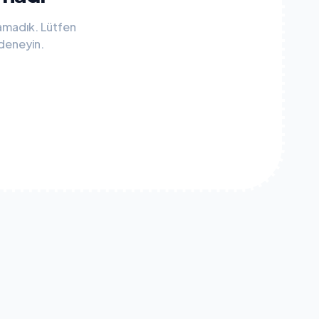
lamadık. Lütfen
 deneyin.
e