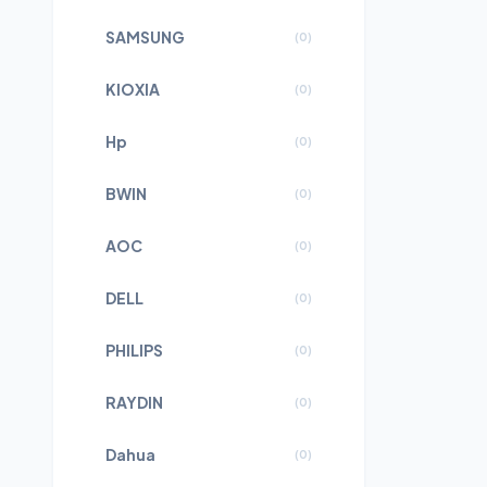
SAMSUNG
(
0
)
KIOXIA
(
0
)
Hp
(
0
)
BWIN
(
0
)
AOC
(
0
)
DELL
(
0
)
PHILIPS
(
0
)
RAYDIN
(
0
)
Dahua
(
0
)