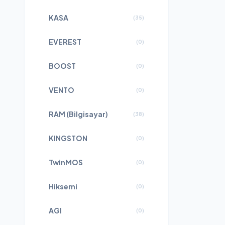
KASA
(
35
)
EVEREST
(
0
)
BOOST
(
0
)
VENTO
(
0
)
RAM (Bilgisayar)
(
38
)
KINGSTON
(
0
)
TwinMOS
(
0
)
Hiksemi
(
0
)
AGI
(
0
)