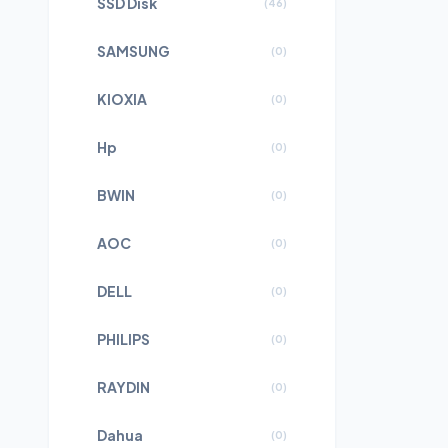
SSD Disk
(
46
)
SAMSUNG
(
0
)
KIOXIA
(
0
)
Hp
(
0
)
BWIN
(
0
)
AOC
(
0
)
DELL
(
0
)
PHILIPS
(
0
)
RAYDIN
(
0
)
Dahua
(
0
)