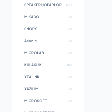
SPEAKER HOPARLÖR
(
34
)
MIKADO
(
0
)
SNOPY
(
0
)
Asonic
(
0
)
MICROLAB
(
0
)
KULAKLIK
(
16
)
YEALINK
(
0
)
YAZILIM
(
0
)
MICROSOFT
(
0
)