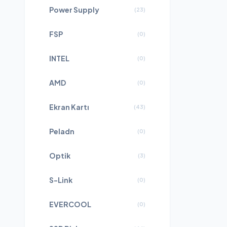
Power Supply
(
23
)
FSP
(
0
)
INTEL
(
0
)
AMD
(
0
)
Ekran Kartı
(
43
)
Peladn
(
0
)
Optik
(
3
)
S-Link
(
0
)
EVERCOOL
(
0
)