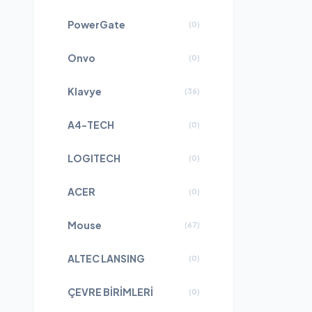
PowerGate
(
0
)
Onvo
(
0
)
Klavye
(
36
)
A4-TECH
(
0
)
LOGITECH
(
0
)
ACER
(
0
)
Mouse
(
67
)
ALTEC LANSING
(
0
)
ÇEVRE BİRİMLERİ
(
0
)