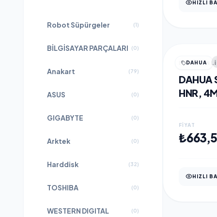
Tüm Ürünler
HIZLI B
Robot Süpürgeler
(
1
)
BİLGİSAYAR PARÇALARI
(
0
)
DAHUA
IP GÜVENL
Anakart
(
79
)
DAHUA 
HNR, 4M
ASUS
(
0
)
154MM 
GIGABYTE
LENS, 4
(
0
)
FIYAT
250MT.
₺663,
Arktek
(
0
)
STARLIG
WIZSENS
Harddisk
(
32
)
KAMERA
HIZLI B
TOSHIBA
(
0
)
WESTERN DIGITAL
(
0
)