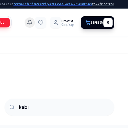
000 00 00
TEKNIK BILGI MERKEZI (ARIZA KODLARI & KILAVUZLAR)
TEKNIK DESTEK
HESABIM
0
BUL
SEPETIM
Giriş Yap