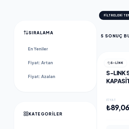
FILTRELERI TE
SIRALAMA
5
SONUÇ B
En Yeniler
Fiyat: Artan
S-LINK
GENEL
S-LINK 
Fiyat: Azalan
KAPASIT
1080P K
YÖNLÜ 
FIYAT
DESTEK
₺89,0
YEM KAB
KATEGORILER