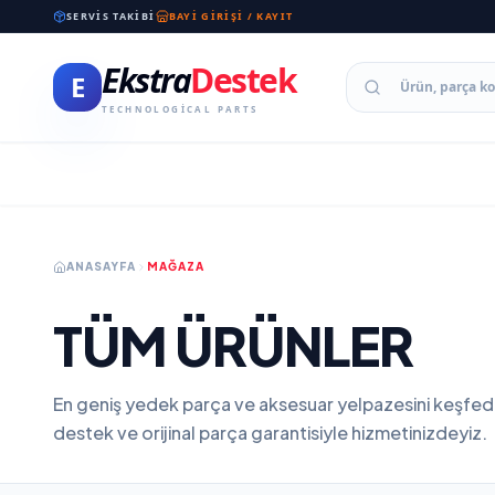
SERVIS TAKIBI
BAYI GIRIŞI / KAYIT
Ekstra
Destek
E
TECHNOLOGICAL PARTS
ANASAYFA
MAĞAZA
TÜM ÜRÜNLER
En geniş yedek parça ve aksesuar yelpazesini keşfed
destek ve orijinal parça garantisiyle hizmetinizdeyiz.