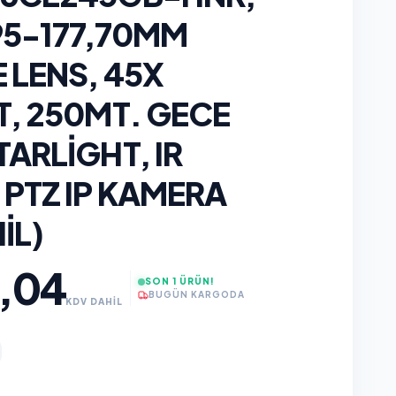
95-177,70MM
 LENS, 45X
T, 250MT. GECE
ARLIGHT, IR
 PTZ IP KAMERA
IL)
,04
SON 1 ÜRÜN!
BUGÜN KARGODA
KDV DAHİL