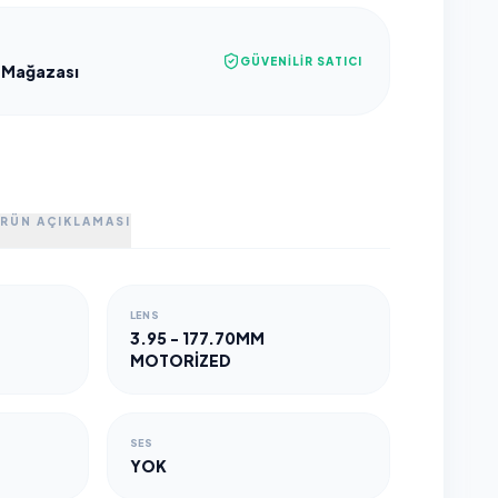
GÜVENILIR SATICI
 Mağazası
RÜN AÇIKLAMASI
LENS
3.95 - 177.70MM
MOTORIZED
SES
YOK