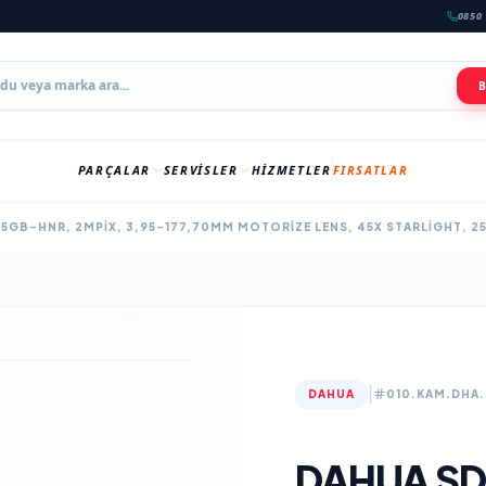
0850 
PARÇALAR
SERVISLER
HIZMETLER
FIRSATLAR
|
DAHUA
010.KAM.DHA
DAHUA S