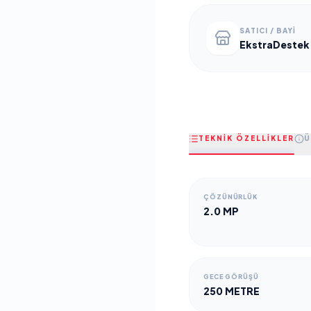
SATICI / BAYI
EkstraDestek
TEKNİK ÖZELLİKLER
Ü
ÇÖZÜNÜRLÜK
2.0 MP
GECE GÖRÜŞÜ
250 METRE