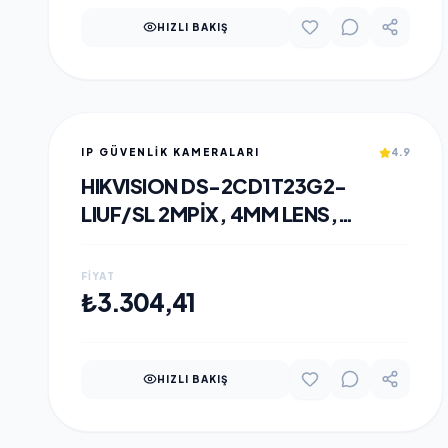
HIZLI BAKIŞ
IP GÜVENLİK KAMERALARI
4.9
HIKVISION DS-2CD1T23G2-
LIUF/SL 2MPIX, 4MM LENS,
H265+,50MT GECE GÖRÜŞÜ,
HYBRID LIGHT, SD KART,DAHILI
FIYAT
MIKROFON, POE, BULLET IP
SEPETE EKLE
₺3.304,41
KAMERA
HIZLI BAKIŞ