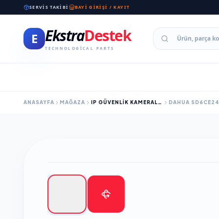
SERVIS TAKIBI
BAYI GIRIŞI / KAYIT
Ekstra
Destek
E
TECHNOLOGICAL PARTS
ANASAYFA
MAĞAZA
IP GÜVENLİK KAMERALARI