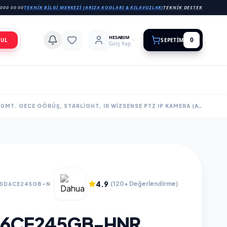
000 00 00
TEKNIK BILGI MERKEZI (ARIZA KODLARI & KILAVUZLAR)
TEKNIK DESTEK
HESABIM
0
BUL
SEPETIM
Giriş Yap
DAHUA SD6CE245GB-HNR, 2MPIX, 3,95-177,70MM MOTORIZE LENS, 45X STARLIGHT, 250MT. GECE GÖRÜŞ, STARLIGHT, IR WIZSENSE PTZ IP KAMERA (AYAK DAHIL)
4.9
(120+ Değerlendirme)
.SD6CE245GB-N
D6CE245GB-HNR,