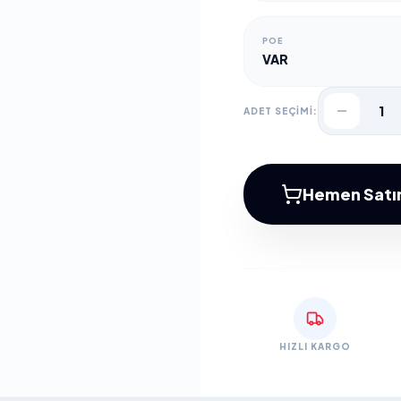
POE
VAR
1
ADET SEÇİMİ:
Hemen Satın
HIZLI KARGO