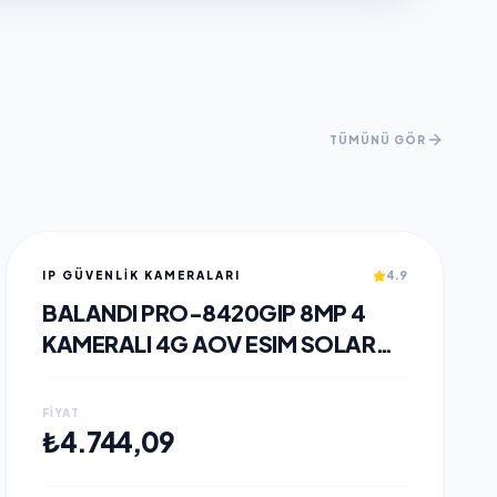
TÜMÜNÜ GÖR
IP GÜVENLİK KAMERALARI
4.9
BALANDI PRO-8420GIP 8MP 4
KAMERALI 4G AOV ESIM SOLAR
KAMERA, HIEASY YAZILIM
FIYAT
SEPETE EKLE
₺4.744,09