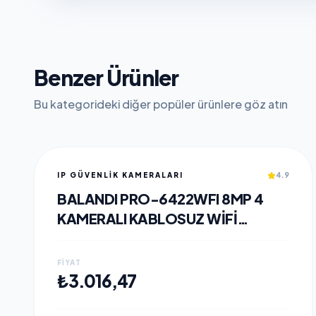
Benzer Ürünler
Bu kategorideki diğer popüler ürünlere göz atın
IP GÜVENLİK KAMERALARI
4.9
BALANDI PRO-6422WFI 8MP 4
KAMERALI KABLOSUZ WIFI
KAMERA, HIEASY YAZILIM
FIYAT
SEPETE EKLE
₺3.016,47