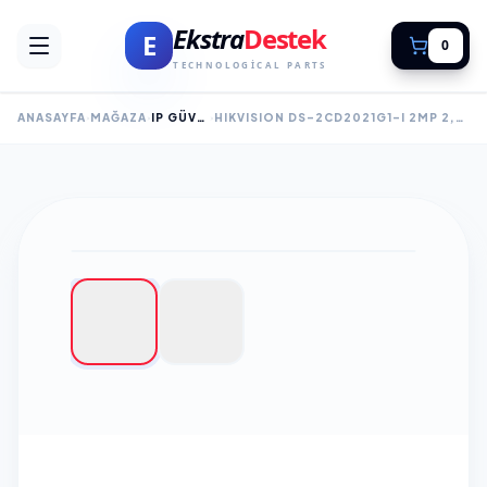
Ekstra
Destek
E
0
TECHNOLOGICAL PARTS
ANASAYFA
MAĞAZA
IP GÜVENLİK KAMERALARI
HIKVISION DS-2CD2021G1-I 2MP 2,8MM LENS, H265+ 30MT GECE GÖRÜŞÜ, SD KART, POE, BULLET IP KAMERA