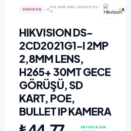
010.KAM.HKN.2CD2021G1-
|
4.9
HIKVISION
I2
HIKVISION DS-
2CD2021G1-I 2MP
2,8MM LENS,
H265+ 30MT GECE
GÖRÜŞÜ, SD
KART, POE,
BULLET IP KAMERA
₺44,77
STOKTA VAR