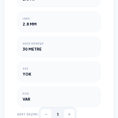
LENS
2.8 MM
GECE GÖRÜŞÜ
30 METRE
SES
YOK
POE
VAR
1
ADET SEÇİMİ: