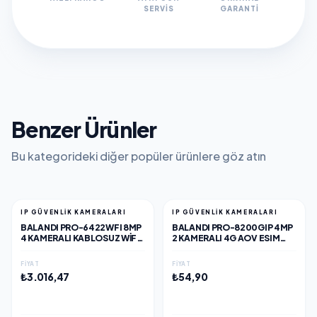
SERVIS
GARANTI
Benzer Ürünler
Bu kategorideki diğer popüler ürünlere göz atın
IP GÜVENLİK KAMERALARI
IP GÜVENLİK KAMERALARI
BALANDI PRO-6422WFI 8MP
BALANDI PRO-8200GIP 4MP
4 KAMERALI KABLOSUZ WIFI
2 KAMERALI 4G AOV ESIM
KAMERA, HIEASY YAZILIM
SOLAR KAMERA, HIEASY
YAZILIM
FIYAT
FIYAT
₺3.016,47
₺54,90
EKLE
EKLE