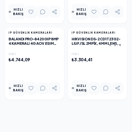
HIZLI
HIZLI
BAKIŞ
BAKIŞ
IP GÜVENLİK KAMERALARI
IP GÜVENLİK KAMERALARI
BALANDI PRO-8420GIP 8MP
HIKVISION DS-2CD1T23G2-
4 KAMERALI 4G AOV ESIM
LIUF/SL 2MPIX, 4MM LENS,
SOLAR KAMERA, HIEASY
H265+,50MT GECE GÖRÜŞÜ,
YAZILIM
HYBRID LIGHT, SD
FIYAT
FIYAT
KART,DAHILI MIKROFON,
₺4.744,09
₺3.304,41
POE, BULLET IP KAMERA
EKLE
EKLE
HIZLI
HIZLI
BAKIŞ
BAKIŞ