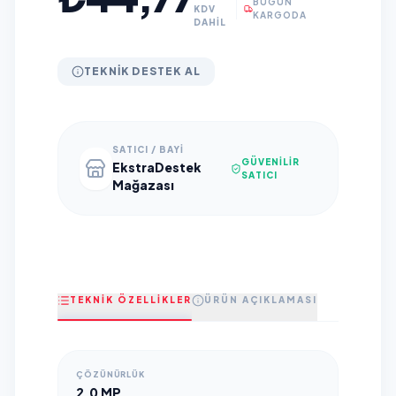
BUGÜN
KDV
KARGODA
DAHİL
TEKNIK DESTEK AL
SATICI / BAYI
GÜVENILIR
EkstraDestek
SATICI
Mağazası
TEKNİK ÖZELLİKLER
ÜRÜN AÇIKLAMASI
ÇÖZÜNÜRLÜK
2.0 MP