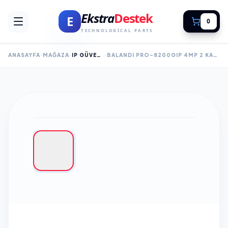
Ekstra
Destek
E
0
TECHNOLOGICAL PARTS
ANASAYFA
MAĞAZA
IP GÜVENLİK KAMERALARI
BALANDI PRO-8200GIP 4MP 2 KAMERALI 4G AOV ESIM SOLAR KAMERA, HIEASY YAZILIM