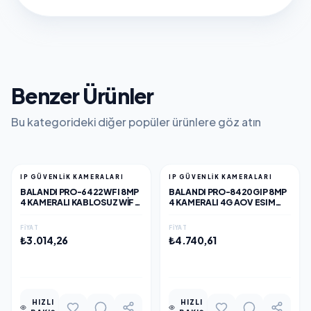
Benzer Ürünler
Bu kategorideki diğer popüler ürünlere göz atın
IP GÜVENLİK KAMERALARI
IP GÜVENLİK KAMERALARI
BALANDI PRO-6422WFI 8MP
BALANDI PRO-8420GIP 8MP
4 KAMERALI KABLOSUZ WIFI
4 KAMERALI 4G AOV ESIM
KAMERA, HIEASY YAZILIM
SOLAR KAMERA, HIEASY
YAZILIM
FIYAT
FIYAT
₺3.014,26
₺4.740,61
EKLE
EKLE
HIZLI
HIZLI