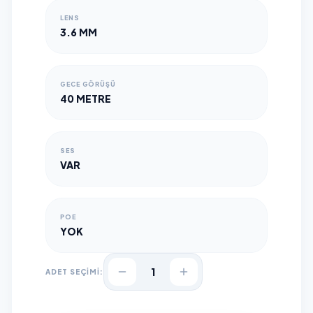
LENS
3.6 MM
GECE GÖRÜŞÜ
40 METRE
SES
VAR
POE
YOK
1
ADET SEÇİMİ: