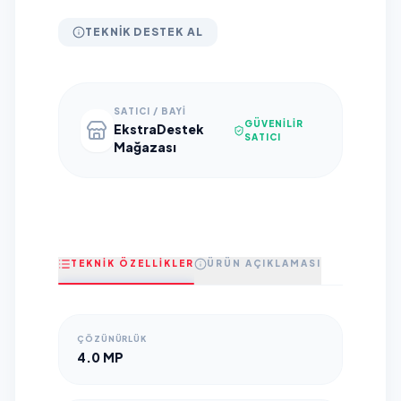
TEKNIK DESTEK AL
SATICI / BAYI
GÜVENILIR
EkstraDestek
SATICI
Mağazası
TEKNİK ÖZELLİKLER
ÜRÜN AÇIKLAMASI
ÇÖZÜNÜRLÜK
4.0 MP