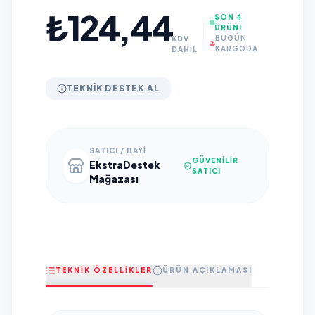
₺124,44
SON 4
ÜRÜN!
BUGÜN
KDV
KARGODA
DAHİL
TEKNIK DESTEK AL
SATICI / BAYI
GÜVENILIR
EkstraDestek
SATICI
Mağazası
TEKNİK ÖZELLİKLER
ÜRÜN AÇIKLAMASI