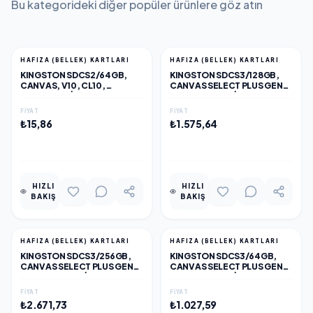
Bu kategorideki diğer popüler ürünlere göz atın
HAFIZA (BELLEK) KARTLARI
HAFIZA (BELLEK) KARTLARI
KINGSTON SDCS2/64GB,
KINGSTON SDCS3/128GB,
CANVAS, V10, CL10,
CANVAS SELECT PLUS GEN3
100MB/S, MICROSD KART
A1, 100MB/S, MICROSD KART
BELLEK (SD ADAPTÖRLÜ)
BELLEK (SD ADAPTÖRLÜ)
FIYAT
FIYAT
₺15,86
₺1.575,64
EKLE
EKLE
HIZLI
HIZLI
BAKIŞ
BAKIŞ
HAFIZA (BELLEK) KARTLARI
HAFIZA (BELLEK) KARTLARI
KINGSTON SDCS3/256GB,
KINGSTON SDCS3/64GB,
CANVAS SELECT PLUS GEN3
CANVAS SELECT PLUS GEN3
A1, 100MB/S, MICROSD KART
A1, 100MB/S, MICROSD KART
BELLEK (SD ADAPTÖRLÜ)
BELLEK (SD ADAPTÖRLÜ)
FIYAT
FIYAT
₺2.671,73
₺1.027,59