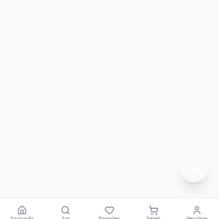
Anasayfa
Ara
Favoriler
Sepet
Hesabım