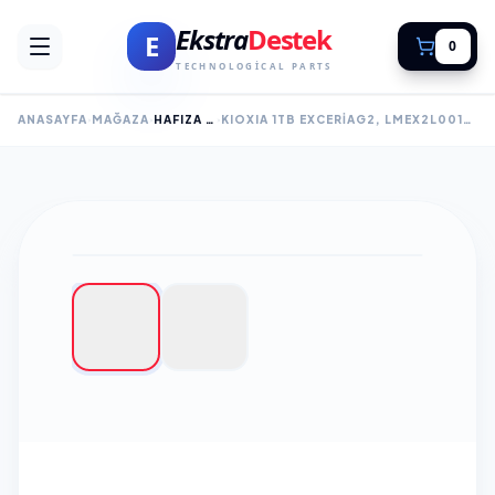
Ekstra
Destek
E
0
TECHNOLOGICAL PARTS
ANASAYFA
MAĞAZA
HAFIZA (BELLEK) KARTLARI
KIOXIA 1TB EXCERIAG2, LMEX2L001TG2 U1 V30 4K, CL10, 100MB/S, MICROSD KART BELLEK (SD ADAPTÖRLÜ)