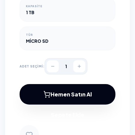
KAPASITE
1 TB
TÜR
MICRO SD
1
ADET SEÇİMİ:
Hemen Satın Al
Sepete Ekle