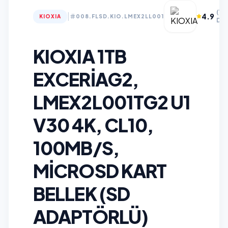
(12
|
4.9
KIOXIA
008.FLSD.KIO.LMEX2LL001
Değ
KIOXIA 1TB
EXCERIAG2,
LMEX2L001TG2 U1
V30 4K, CL10,
100MB/S,
MICROSD KART
BELLEK (SD
ADAPTÖRLÜ)