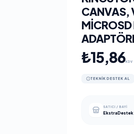
CANVAS, V
MICROSD 
ADAPTÖR
₺15,86
KDV 
TEKNIK DESTEK AL
SATICI / BAYI
EkstraDestek