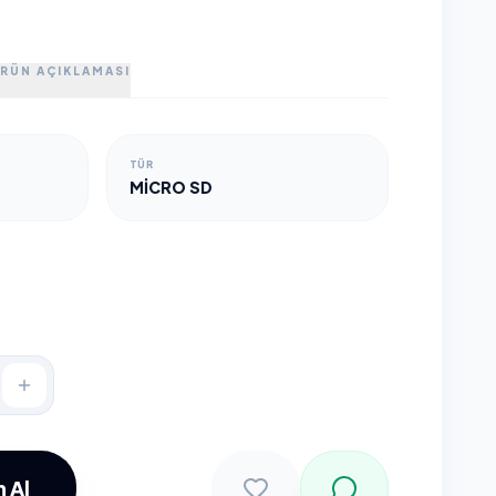
RÜN AÇIKLAMASI
TÜR
MICRO SD
 Al
Sepete Ekle