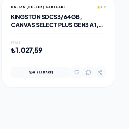
HAFIZA (BELLEK) KARTLARI
4.9
KINGSTON SDCS3/64GB,
CANVAS SELECT PLUS GEN3 A1,
100MB/S, MICROSD KART BELLEK
(SD ADAPTÖRLÜ)
FIYAT
SEPETE EKLE
₺1.027,59
HIZLI BAKIŞ