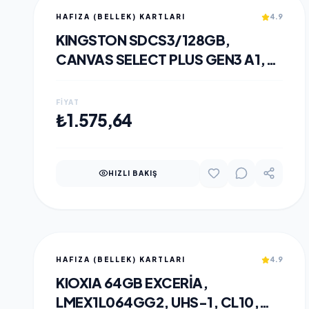
HAFIZA (BELLEK) KARTLARI
4.9
KINGSTON SDCS3/128GB,
CANVAS SELECT PLUS GEN3 A1,
100MB/S, MICROSD KART BELLEK
(SD ADAPTÖRLÜ)
FIYAT
SEPETE EKLE
₺1.575,64
HIZLI BAKIŞ
HAFIZA (BELLEK) KARTLARI
4.9
KIOXIA 64GB EXCERIA,
LMEX1L064GG2, UHS-1, CL10,