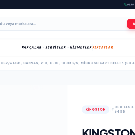
0850 
PARÇALAR
SERVISLER
HIZMETLER
FIRSATLAR
CS2/64GB, CANVAS, V10, CL10, 100MB/S, MICROSD KART BELLEK (SD 
008.FLSD
|
KINGSTON
64GB
KINGSTON