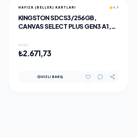
HAFIZA (BELLEK) KARTLARI
4.9
KINGSTON SDCS3/256GB,
CANVAS SELECT PLUS GEN3 A1,
100MB/S, MICROSD KART BELLEK
(SD ADAPTÖRLÜ)
FIYAT
SEPETE EKLE
₺2.671,73
HIZLI BAKIŞ