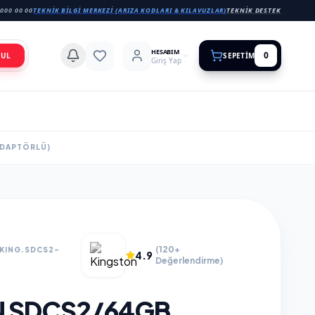
000 00 00
TEKNIK BILGI MERKEZI (ARIZA KODLARI & KILAVUZLAR)
TEKNIK DESTEK
HESABIM
0
BUL
SEPETIM
Giriş Yap
ADAPTÖRLÜ)
(120+
.KING.SDCS2-
4.9
Değerlendirme)
 SDCS2/64GB,