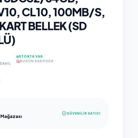
10, CL10, 100MB/S,
KART BELLEK (SD
LÜ)
STOKTA VAR
BUGÜN KARGODA
DAHİL
GÜVENILIR SATICI
 Mağazası