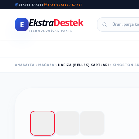
SERVIS TAKIBI
BAYI GIRIŞI / KAYIT
Ekstra
Destek
E
TECHNOLOGICAL PARTS
ANASAYFA
MAĞAZA
HAFIZA (BELLEK) KARTLARI
KINGSTON SD