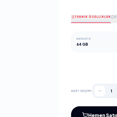
TEKNİK ÖZELLİKLER
Ü
KAPASITE
64 GB
1
ADET SEÇİMİ:
Hemen Satın