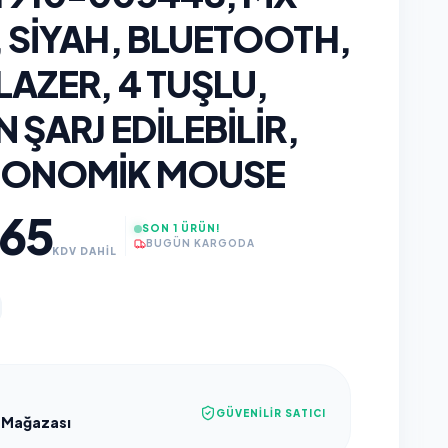
 SIYAH, BLUETOOTH,
LAZER, 4 TUŞLU,
 ŞARJ EDILEBILIR,
GONOMIK MOUSE
,65
SON 1 ÜRÜN!
BUGÜN KARGODA
KDV DAHİL
GÜVENILIR SATICI
 Mağazası