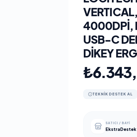
VERTICAL,
4000DPI, 
USB-C DEN
DIKEY ER
₺6.343
TEKNIK DESTEK AL
SATICI / BAYI
EkstraDestek