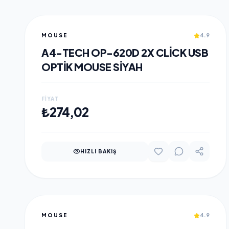
MOUSE
4.9
A4-TECH OP-620D 2X CLICK USB
OPTIK MOUSE SIYAH
FIYAT
SEPETE EKLE
₺274,02
HIZLI BAKIŞ
MOUSE
4.9