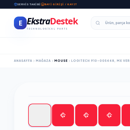
SERVIS TAKIBI
BAYI GIRIŞI / KAYIT
Ekstra
Destek
E
TECHNOLOGICAL PARTS
ANASAYFA
MAĞAZA
MOUSE
LOGITECH 910-005448, MX VERT