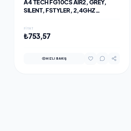
A4 TECH FG10CS AIR2, GREY,
SILENT, FSTYLER, 2,4GHZ
KABLOSUZ, USB-C DEN ŞARJ
EDILEBILIR, OPTIK MOUSE, 10-
FIYAT
15METRE, 4 BUTON, NANO ALICI
SEPETE EKLE
₺753,57
HIZLI BAKIŞ