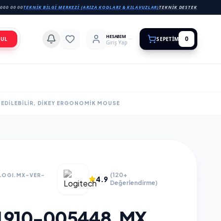
000 00 00
TEKNIK BILGI MERKEZI (ARIZA KODLARI & KILAVUZLAR)
TEKNIK DESTEK
HESABIM
0
BUL
SEPETIM
Giriş Yap
 EDILEBILIR, DIKEY ERGONOMIK MOUSE
(120+
LOGI.MX-VER-
4.9
Değerlendirme)
 910-005448, MX