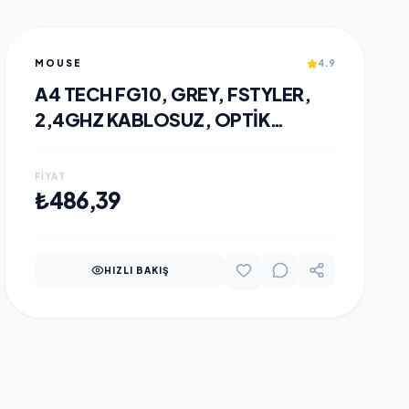
MOUSE
4.9
A4 TECH FG10, GREY, FSTYLER,
2,4GHZ KABLOSUZ, OPTIK
MOUSE, 10-15METRE, 4 BUTON,
NANO ALICI
FIYAT
SEPETE EKLE
₺486,39
HIZLI BAKIŞ