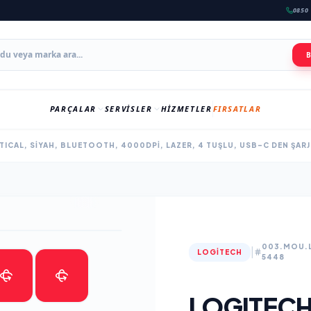
0850 
PARÇALAR
SERVISLER
HIZMETLER
FIRSATLAR
ICAL, SIYAH, BLUETOOTH, 4000DPI, LAZER, 4 TUŞLU, USB-C DEN ŞARJ
003.MOU.
|
LOGITECH
5448
LOGITECH