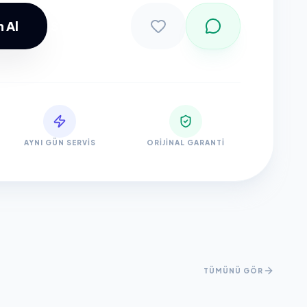
 Al
Sepete Ekle
AYNI GÜN SERVIS
ORIJINAL GARANTI
TÜMÜNÜ GÖR