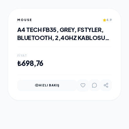
MOUSE
4.9
A4 TECH FB35, GREY, FSTYLER,
BLUETOOTH, 2,4GHZ KABLOSUZ,
OPTIK MOUSE, 10-15METRE, 6
BUTON, NANO ALICI
FIYAT
SEPETE EKLE
₺698,76
HIZLI BAKIŞ