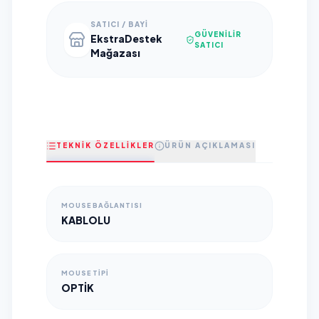
SATICI / BAYI
GÜVENILIR
EkstraDestek
SATICI
Mağazası
TEKNİK ÖZELLİKLER
ÜRÜN AÇIKLAMASI
MOUSE BAĞLANTISI
KABLOLU
MOUSE TIPI
OPTIK