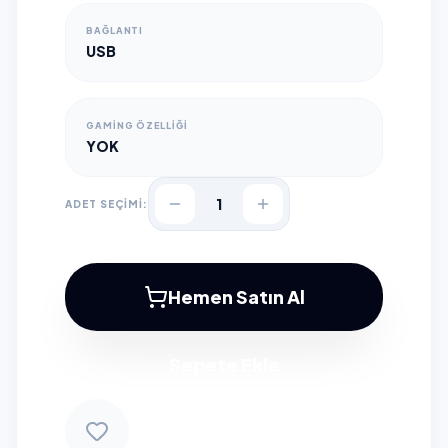
BAĞLANTI
USB
GAMING ÖZELLIĞI
YOK
1
ADET SEÇİMİ:
Hemen Satın Al
Sepete Ekle