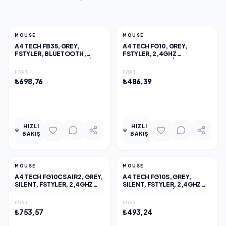
MOUSE
MOUSE
A4 TECH FB35, GREY,
A4 TECH FG10, GREY,
FSTYLER, BLUETOOTH,
FSTYLER, 2,4GHZ
2,4GHZ KABLOSUZ, OPTIK
KABLOSUZ, OPTIK MOUSE,
MOUSE, 10-15METRE, 6
10-15METRE, 4 BUTON,
FIYAT
FIYAT
BUTON, NANO ALICI
NANO ALICI
₺698,76
₺486,39
EKLE
EKLE
HIZLI
HIZLI
BAKIŞ
BAKIŞ
MOUSE
MOUSE
A4 TECH FG10CS AIR2, GREY,
A4 TECH FG10S, GREY,
SILENT, FSTYLER, 2,4GHZ
SILENT, FSTYLER, 2,4GHZ
KABLOSUZ, USB-C DEN ŞARJ
KABLOSUZ, OPTIK MOUSE,
EDILEBILIR, OPTIK MOUSE,
10-15METRE, 4 BUTON,
FIYAT
FIYAT
10-15METRE, 4 BUTON,
NANO ALICI
₺753,57
₺493,24
NANO ALICI
EKLE
EKLE