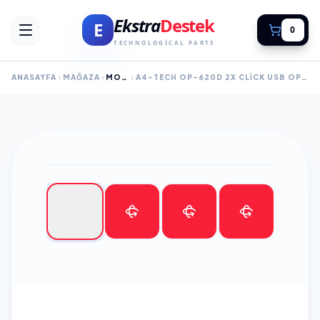
Ekstra
Destek
E
0
TECHNOLOGICAL PARTS
ANASAYFA
MAĞAZA
MOUSE
A4-TECH OP-620D 2X CLICK USB OPTIK MOUSE SIYAH