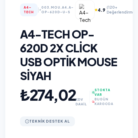
(120+
A4-
003.MOU.A4.A-
|
4.9
Değerlendirme)
TECH
OP-620D-U-S
A4-TECH OP-
620D 2X CLICK
USB OPTIK MOUSE
SIYAH
₺274,02
STOKTA
VAR
BUGÜN
KDV
KARGODA
DAHİL
TEKNIK DESTEK AL