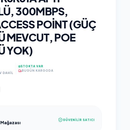
Ü, 300MBPS,
ACCESS POINT (GÜÇ
 MEVCUT, POE
Ü YOK)
STOKTA VAR
BUGÜN KARGODA
V DAHİL
GÜVENILIR SATICI
 Mağazası