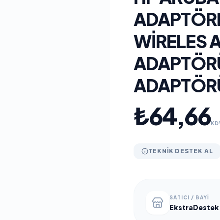
ADAPTÖRL
WIRELES 
ADAPTÖRÜ
ADAPTÖR
₺64,66
KD
TEKNIK DESTEK AL
SATICI / BAYI
EkstraDestek