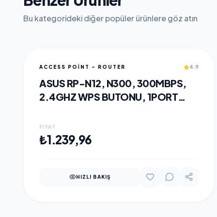
Benzer Ürünler
Bu kategorideki diğer popüler ürünlere göz atın
ACCESS POINT - ROUTER
4.9
ASUS RP-N12, N300, 300MBPS,
2.4GHZ WPS BUTONU, 1PORT
MEGABIT LAN, MENZIL
GENIŞLETICI
FIYAT
SEPETE EKLE
₺1.239,96
HIZLI BAKIŞ