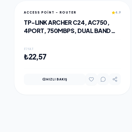
ACCESS POINT - ROUTER
4.9
TP-LINK ARCHER C24, AC750,
4PORT, 750MBPS, DUAL BAND
WIFI, MASAÜSTÜ, MEGABIT,
ROUTER, ACCESS POINT, RANGE
FIYAT
EXTENDER
SEPETE EKLE
₺22,57
HIZLI BAKIŞ