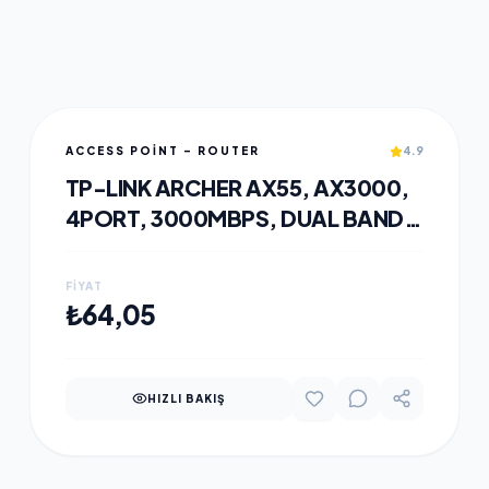
ACCESS POINT - ROUTER
4.9
TP-LINK ARCHER AX55, AX3000,
4PORT, 3000MBPS, DUAL BAND,
WIFI 6, MASAÜSTÜ, GIGABIT,
ROUTER, ACCESS POINT
FIYAT
SEPETE EKLE
₺64,05
HIZLI BAKIŞ