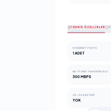
TEKNİK ÖZELLİKLER
Ü
ETHERNET PORTU
1 ADET
WI-FI VERI TRANSFER HIZI
300 MBPS
3G-4G DESTEĞI
YOK