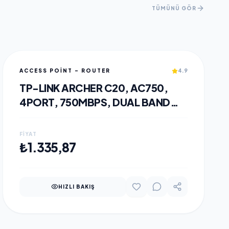
TÜMÜNÜ GÖR
ACCESS POINT - ROUTER
4.9
TP-LINK ARCHER C20, AC750,
4PORT, 750MBPS, DUAL BAND
WIFI, MASAÜSTÜ, MEGABIT,
ROUTER, ACCESS POINT, RANGE
FIYAT
EXTENDER
SEPETE EKLE
₺1.335,87
HIZLI BAKIŞ