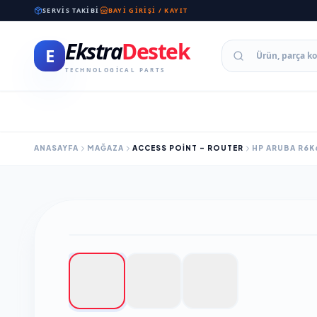
SERVIS TAKIBI
BAYI GIRIŞI / KAYIT
Ekstra
Destek
E
TECHNOLOGICAL PARTS
ANASAYFA
MAĞAZA
ACCESS POINT - ROUTER
HP ARUBA R6K