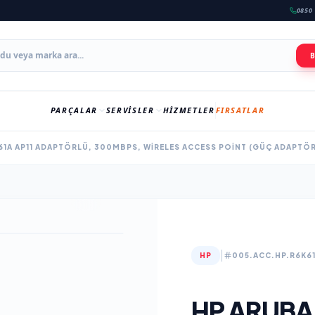
0850 
PARÇALAR
SERVISLER
HIZMETLER
FIRSATLAR
61A AP11 ADAPTÖRLÜ, 300MBPS, WIRELES ACCESS POINT (GÜÇ ADAPTÖ
|
HP
005.ACC.HP.R6K6
HP ARUBA 