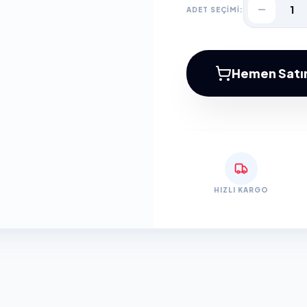
1
ADET SEÇİMİ:
Hemen Satın
HIZLI KARGO