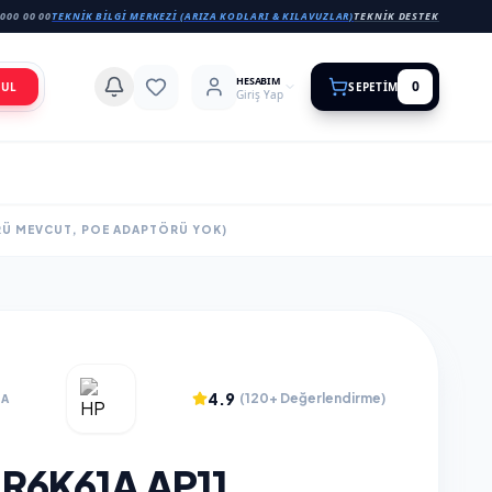
000 00 00
TEKNIK BILGI MERKEZI (ARIZA KODLARI & KILAVUZLAR)
TEKNIK DESTEK
HESABIM
0
BUL
SEPETIM
Giriş Yap
RÜ MEVCUT, POE ADAPTÖRÜ YOK)
4.9
(120+ Değerlendirme)
1A
R6K61A AP11