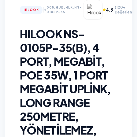
(120+
005.HUB.HLK.NS-
|
4.9
HILOOK
Değerlendi
0105P-35
HILOOK NS-
0105P-35(B), 4
PORT, MEGABIT,
POE 35W, 1 PORT
MEGABIT UPLINK,
LONG RANGE
250METRE,
YÖNETILEMEZ,