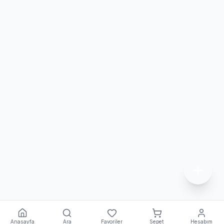
Anasayfa
Ara
Favoriler
Sepet
Hesabım