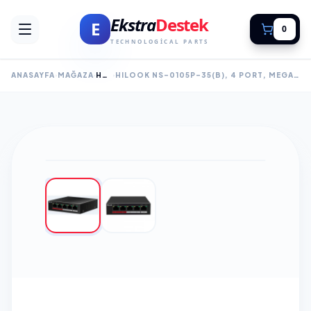
Ekstra
Destek
E
0
TECHNOLOGICAL PARTS
ANASAYFA
MAĞAZA
HUB SWITCH
HILOOK NS-0105P-35(B), 4 PORT, MEGABIT, POE 35W, 1 PORT MEGABIT UPLINK, LONG RANGE 250METRE, YÖNETILEMEZ, MASAÜSTÜ SWITCH