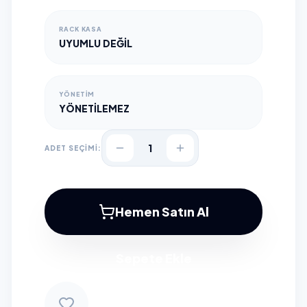
RACK KASA
UYUMLU DEĞIL
YÖNETIM
YÖNETILEMEZ
1
ADET SEÇİMİ:
Hemen Satın Al
Sepete Ekle