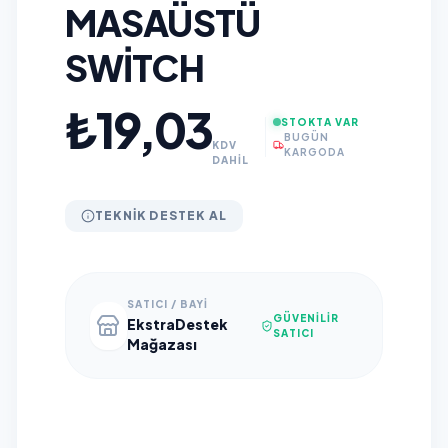
MASAÜSTÜ
SWITCH
₺19,03
STOKTA VAR
BUGÜN
KDV
KARGODA
DAHİL
TEKNIK DESTEK AL
SATICI / BAYI
GÜVENILIR
EkstraDestek
SATICI
Mağazası