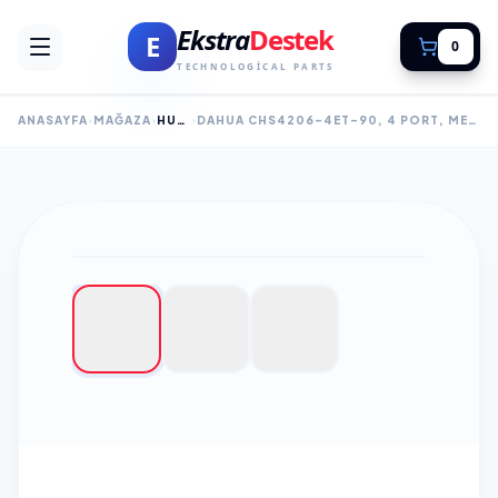
Ekstra
Destek
E
0
TECHNOLOGICAL PARTS
ANASAYFA
MAĞAZA
HUB SWITCH
DAHUA CHS4206-4ET-90, 4 PORT, MEGABIT, POE 90W, 2 PORT SFP, CLOUD YÖNETILEBILIR, SWITCH