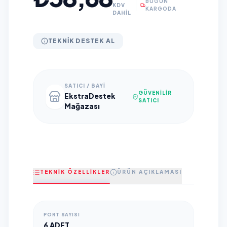
BUGÜN
KDV
KARGODA
DAHİL
TEKNIK DESTEK AL
SATICI / BAYI
GÜVENILIR
EkstraDestek
SATICI
Mağazası
TEKNİK ÖZELLİKLER
ÜRÜN AÇIKLAMASI
PORT SAYISI
6 ADET