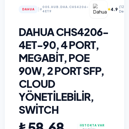
(120
005.HUB.DHA.CHS4206-
|
4.9
DAHUA
Değer
4ET9
DAHUA CHS4206-
4ET-90, 4 PORT,
MEGABIT, POE
90W, 2 PORT SFP,
CLOUD
YÖNETILEBILIR,
SWITCH
₺58,68
STOKTA VAR