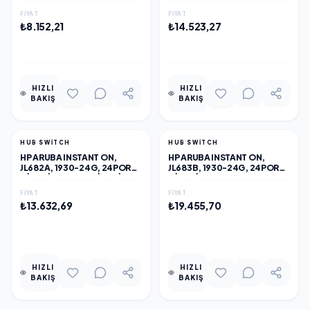
SFP, YÖNETILEBILIR, RACK
GIGABIT SFP, YÖNETILEBILIR,
FIYAT
FIYAT
MOUNT SWITCH
RACK MOUNT SWITCH
₺8.152,21
₺14.523,27
EKLE
EKLE
HIZLI
HIZLI
BAKIŞ
BAKIŞ
HUB SWITCH
HUB SWITCH
HP ARUBA INSTANT ON,
HP ARUBA INSTANT ON,
JL682A, 1930-24G, 24PORT,
JL683B, 1930-24G, 24PORT,
GIGABIT, 4 PORT GIGABIT
GIGABIT, POE 195W, 4 PORT
SFP, YÖNETILEBILIR, RACK
GIGABIT SFP, YÖNETILEBILIR,
FIYAT
FIYAT
MOUNT SWITCH
RACK MOUNT SWITCH
₺13.632,69
₺19.455,70
EKLE
EKLE
HIZLI
HIZLI
BAKIŞ
BAKIŞ