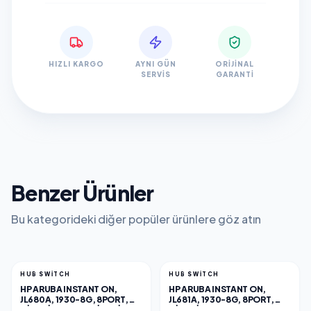
HIZLI KARGO
AYNI GÜN
ORIJINAL
SERVIS
GARANTI
Benzer Ürünler
Bu kategorideki diğer popüler ürünlere göz atın
HUB SWITCH
HUB SWITCH
HP ARUBA INSTANT ON,
HP ARUBA INSTANT ON,
JL680A, 1930-8G, 8PORT,
JL681A, 1930-8G, 8PORT,
GIGABIT, 2 PORT GIGABIT
GIGABIT, POE 124W, 2 PORT