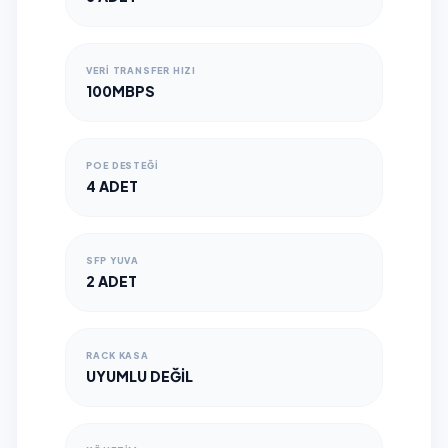
VERI TRANSFER HIZI
100MBPS
POE DESTEĞI
4 ADET
SFP YUVA
2 ADET
RACK KASA
UYUMLU DEĞIL