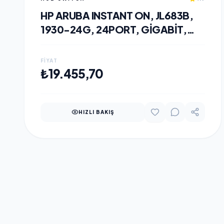
HP ARUBA INSTANT ON, JL683B,
1930-24G, 24PORT, GIGABIT,
POE 195W, 4 PORT GIGABIT SFP,
YÖNETILEBILIR, RACK MOUNT
FIYAT
SWITCH
SEPETE EKLE
₺19.455,70
HIZLI BAKIŞ