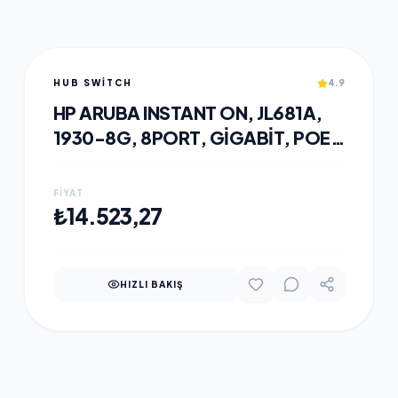
HUB SWITCH
4.9
HP ARUBA INSTANT ON, JL681A,
1930-8G, 8PORT, GIGABIT, POE
124W, 2 PORT GIGABIT SFP,
YÖNETILEBILIR, RACK MOUNT
FIYAT
SWITCH
SEPETE EKLE
₺14.523,27
HIZLI BAKIŞ