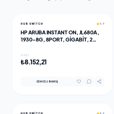
HUB SWITCH
4.9
HP ARUBA INSTANT ON, JL680A,
1930-8G, 8PORT, GIGABIT, 2
PORT GIGABIT SFP,
YÖNETILEBILIR, RACK MOUNT
FIYAT
SWITCH
SEPETE EKLE
₺8.152,21
HIZLI BAKIŞ
HUB SWITCH
4.9