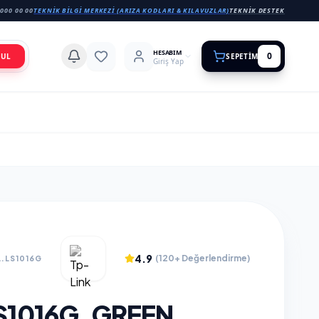
000 00 00
TEKNIK BILGI MERKEZI (ARIZA KODLARI & KILAVUZLAR)
TEKNIK DESTEK
HESABIM
0
BUL
SEPETIM
Giriş Yap
4.9
(120+ Değerlendirme)
.LS1016G
S1016G, GREEN