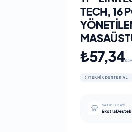
TECH, 16 
YÖNETILE
MASAÜST
₺57,34
KDV
TEKNIK DESTEK AL
SATICI / BAYI
EkstraDestek