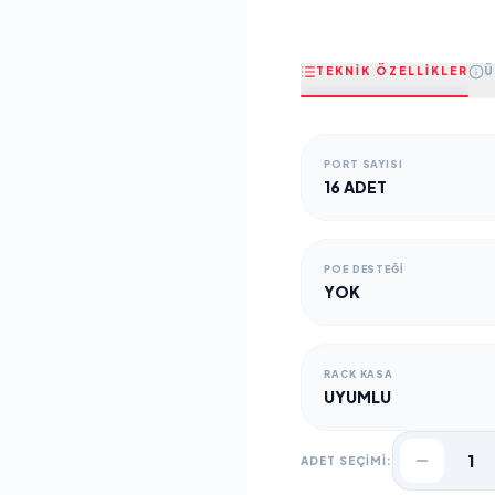
TEKNİK ÖZELLİKLER
Ü
PORT SAYISI
16 ADET
POE DESTEĞI
YOK
RACK KASA
UYUMLU
1
ADET SEÇİMİ: