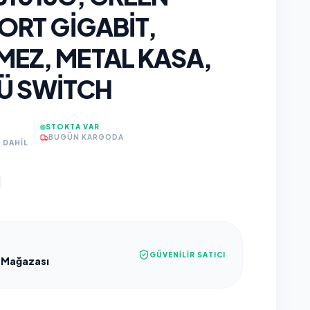
PORT GIGABIT,
MEZ, METAL KASA,
Ü SWITCH
STOKTA VAR
BUGÜN KARGODA
 DAHİL
GÜVENILIR SATICI
 Mağazası