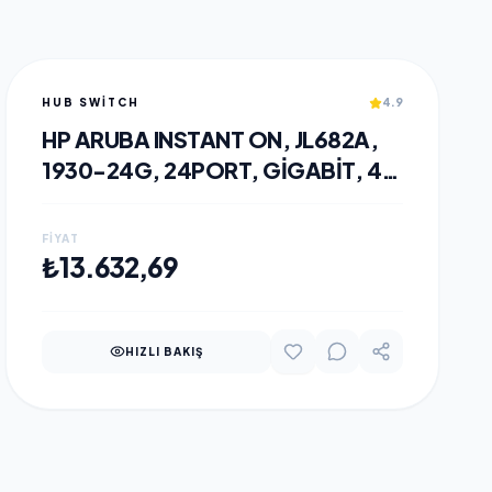
HUB SWITCH
4.9
HP ARUBA INSTANT ON, JL682A,
1930-24G, 24PORT, GIGABIT, 4
PORT GIGABIT SFP,
YÖNETILEBILIR, RACK MOUNT
FIYAT
SWITCH
SEPETE EKLE
₺13.632,69
HIZLI BAKIŞ