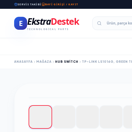
SERVIS TAKIBI
BAYI GIRIŞI / KAYIT
Ekstra
Destek
E
TECHNOLOGICAL PARTS
ANASAYFA
MAĞAZA
HUB SWITCH
TP-LINK LS1016G, GREEN 