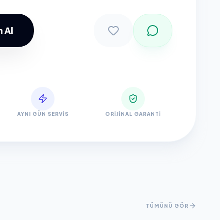
 Al
Sepete Ekle
AYNI GÜN SERVIS
ORIJINAL GARANTI
TÜMÜNÜ GÖR