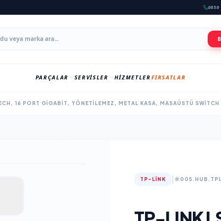
0850 
PARÇALAR
SERVISLER
HIZMETLER
FIRSATLAR
TECH, 16 PORT GIGABIT, YÖNETILEMEZ, METAL KASA, MASAÜSTÜ SWITCH
|
TP-LINK
005.HUB.TPL
TP-LINK L