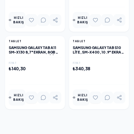
HIZLI
HIZLI
BAKIŞ
BAKIŞ
TABLET
TABLET
SAMSUNG GALAXY TAB A11
SAMSUNG GALAXY TAB S10
SM-X130 8,7" EKRAN, 8GB
LITE, SM-X400, 10.9" EKRAN,
RAM, 128GB HAFIZA, WIFI,
6GB RAM, 128GB HAFIZA,
SILVER ANDROID TABLET
MERCAN, ANDROID TABLET
FIYAT
FIYAT
(KALEMLI)
₺140,30
₺340,38
EKLE
EKLE
HIZLI
HIZLI
BAKIŞ
BAKIŞ