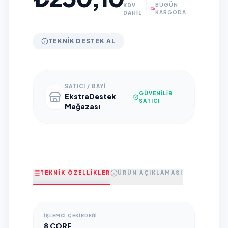
BUGÜN
KDV
KARGODA
DAHİL
TEKNIK DESTEK AL
SATICI / BAYI
GÜVENILIR
EkstraDestek
SATICI
Mağazası
TEKNİK ÖZELLİKLER
ÜRÜN AÇIKLAMASI
İŞLEMCİ ÇEKİRDEĞİ
8 CORE