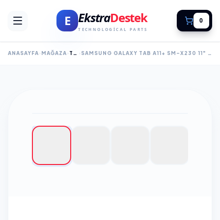
Ekstra
Destek
E
0
TECHNOLOGICAL PARTS
ANASAYFA
MAĞAZA
TABLET
SAMSUNG GALAXY TAB A11+ SM-X230 11" EKRAN, 8GB RAM, 256GB HAFIZA, WIFI, SILVER ANDROID TABLET