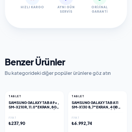
HIZLI KARGO
AYNI GÜN
ORIJINAL
SERVIS
GARANTI
Benzer Ürünler
Bu kategorideki diğer popüler ürünlere göz atın
TABLET
TABLET
SAMSUNG GALAXY TAB A9+ ,
SAMSUNG GALAXY TAB A11
SM-X210R, 11.0" EKRAN, 8GB
SM-X130 8,7" EKRAN, 4GB
RAM, 256GB HAFIZA, NAVI,
RAM, 64GB HAFIZA, WIFI,
ANDROID TABLET
SILVER ANDROID TABLET
FIYAT
FIYAT
₺237,90
₺6.992,74
EKLE
EKLE