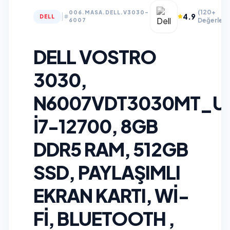
(120+
006.MASA.DELL.V3030-
|
4.9
DELL
Değerlend
6007
DELL VOSTRO
3030,
N6007VDT3030MT_U
I7-12700, 8GB
DDR5 RAM, 512GB
SSD, PAYLAŞIMLI
EKRAN KARTI, WI-
FI, BLUETOOTH ,