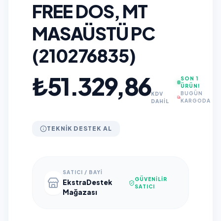
FREE DOS, MT
MASAÜSTÜ PC
(210276835)
₺51.329,86
SON 1
ÜRÜN!
BUGÜN
KDV
KARGODA
DAHİL
TEKNIK DESTEK AL
SATICI / BAYI
GÜVENILIR
EkstraDestek
SATICI
Mağazası