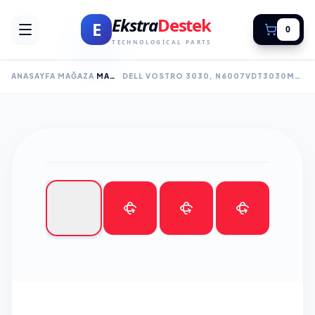
Ekstra
Destek
E
0
TECHNOLOGICAL PARTS
ANASAYFA
MAĞAZA
MASAÜSTÜ BİLGİSAYAR
DELL VOSTRO 3030, N6007VDT3030MT_U, I7-12700, 8GB DDR5 RAM, 512GB SSD, PAYLAŞIMLI EKRAN KARTI, WI-FI, BLUETOOTH , FREE DOS, MT MASAÜSTÜ PC (210276835)