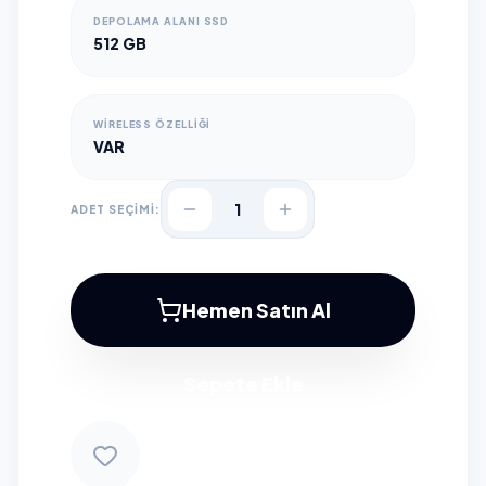
DEPOLAMA ALANI SSD
512 GB
WIRELESS ÖZELLIĞI
VAR
1
ADET SEÇİMİ:
Hemen Satın Al
Sepete Ekle