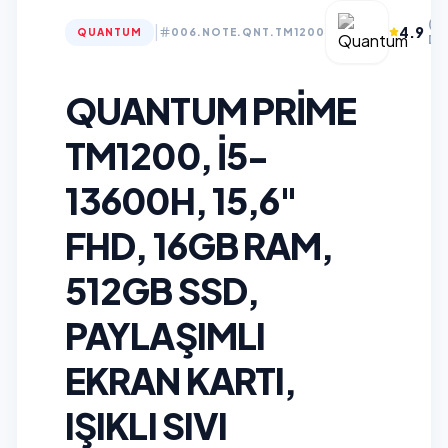
(1
|
4.9
QUANTUM
006.NOTE.QNT.TM1200
De
QUANTUM PRIME
TM1200, I5-
13600H, 15,6"
FHD, 16GB RAM,
512GB SSD,
PAYLAŞIMLI
EKRAN KARTI,
IŞIKLI SIVI