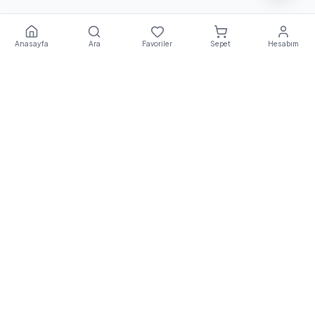
Anasayfa
Ara
Favoriler
Sepet
Hesabım
Ekstra
Destek
E
EkstraDestek
, Türkiye'nin önde gelen robot süpürge ve
elektrikli ulaşım araçları teknik servis platformudur. Orijinal