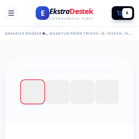
Ekstra
Destek
E
0
TECHNOLOGICAL PARTS
ANASAYFA
MAĞAZA
NOTEBOOK
QUANTUM PRIME TM1200, I5-13600H, 15,6" FHD, 16GB RAM, 512GB SSD, PAYLAŞIMLI EKRAN KARTI, IŞIKLI SIVI GEÇIRMEZ KLAVYE, PARMAK IZI OKUYUCU, FREE DOS NOTEBOOK