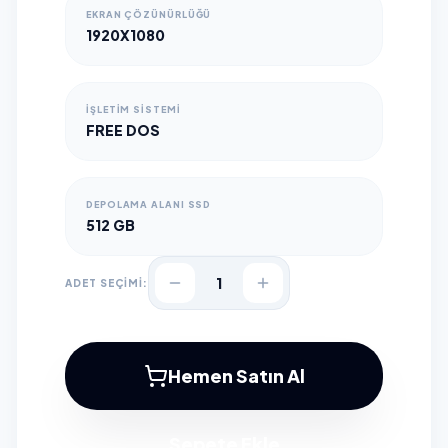
EKRAN ÇÖZÜNÜRLÜĞÜ
1920X1080
İŞLETIM SISTEMI
FREE DOS
DEPOLAMA ALANI SSD
512 GB
1
ADET SEÇİMİ:
Hemen Satın Al
Sepete Ekle