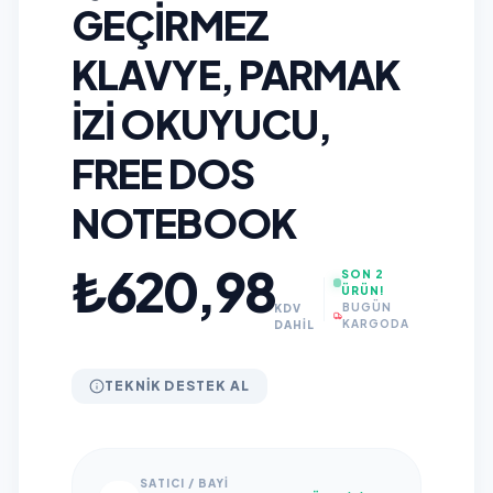
GEÇIRMEZ
KLAVYE, PARMAK
IZI OKUYUCU,
FREE DOS
NOTEBOOK
₺620,98
SON 2
ÜRÜN!
BUGÜN
KDV
KARGODA
DAHİL
TEKNIK DESTEK AL
SATICI / BAYI