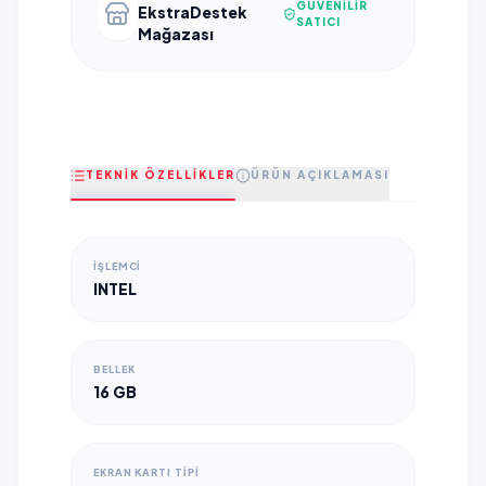
GÜVENILIR
EkstraDestek
SATICI
Mağazası
TEKNİK ÖZELLİKLER
ÜRÜN AÇIKLAMASI
İŞLEMCI
INTEL
BELLEK
16 GB
EKRAN KARTI TIPI