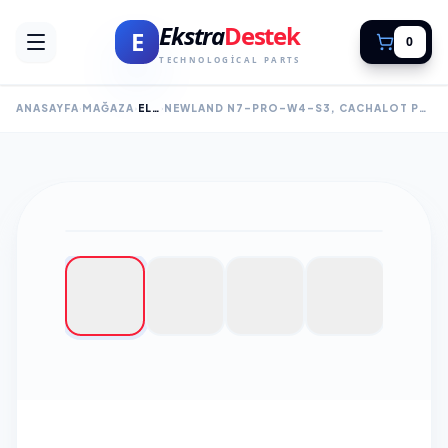
Ekstra
Destek
E
0
TECHNOLOGICAL PARTS
ANASAYFA
MAĞAZA
EL TERMINALI
NEWLAND N7-PRO-W4-S3, CACHALOT PRO II, ANDROID 11, WIFI, BLUETOOTH, 4 GB RAM, 64 GB ROM, 2D KAREKOD, 4" DOKUNMATIK EKRAN, EL TERMINALI