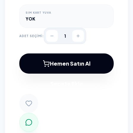
SIM KART YUVA
YOK
1
ADET SEÇİMİ:
Hemen Satın Al
Sepete Ekle