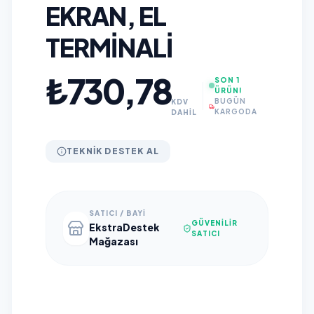
EKRAN, EL
TERMINALI
₺730,78
SON 1
ÜRÜN!
BUGÜN
KDV
KARGODA
DAHİL
TEKNIK DESTEK AL
SATICI / BAYI
GÜVENILIR
EkstraDestek
SATICI
Mağazası