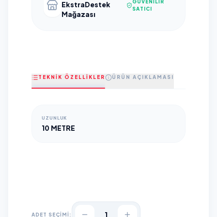
GÜVENILIR
EkstraDestek
SATICI
Mağazası
TEKNİK ÖZELLİKLER
ÜRÜN AÇIKLAMASI
UZUNLUK
10 METRE
1
ADET SEÇİMİ: