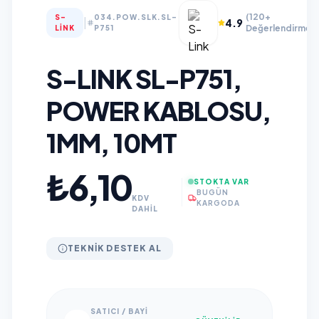
(120+
S-
034.POW.SLK.SL-
|
4.9
Değerlendirme)
LINK
P751
S-LINK SL-P751,
POWER KABLOSU,
1MM, 10MT
₺6,10
STOKTA VAR
BUGÜN
KDV
KARGODA
DAHİL
TEKNIK DESTEK AL
SATICI / BAYI