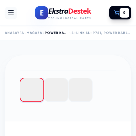
Ekstra
Destek
E
0
TECHNOLOGICAL PARTS
ANASAYFA
MAĞAZA
POWER KABLOLARI
S-LINK SL-P751, POWER KABLOSU, 1MM, 10MT