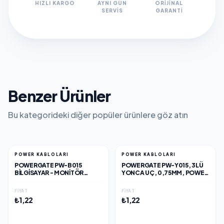
HIZLI KARGO
AYNI GÜN
ORIJINAL
SERVIS
GARANTI
Benzer Ürünler
Bu kategorideki diğer popüler ürünlere göz atın
POWER KABLOLARI
POWER KABLOLARI
POWERGATE PW-B015
POWERGATE PW-Y015, 3LÜ
BILGISAYAR - MONITÖR
YONCA UÇ, 0,75MM, POWER
ARASI POWER KABLOSU 1.5
KABLOSU, 1.5MT
METRE
FIYAT
FIYAT
₺1,22
₺1,22
EKLE
EKLE