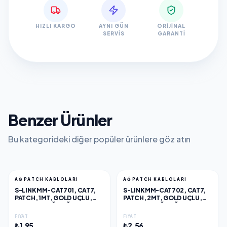
HIZLI KARGO
AYNI GÜN
ORIJINAL
SERVIS
GARANTI
Benzer Ürünler
Bu kategorideki diğer popüler ürünlere göz atın
AĞ PATCH KABLOLARI
AĞ PATCH KABLOLARI
S-LINK MM-CAT701, CAT7,
S-LINK MM-CAT702, CAT7,
PATCH, 1MT, GOLD UÇLU,
PATCH, 2MT, GOLD UÇLU,
FTP, CCA, AĞ BAĞLANTI
FTP, CCA, AĞ BAĞLANTI
KABLOSU (SIYAH)
KABLOSU (SIYAH)
FIYAT
FIYAT
₺1,95
₺2,56