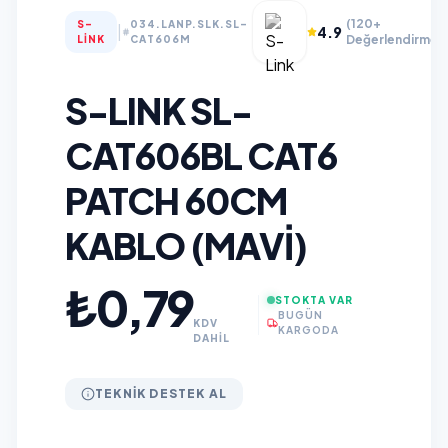
(120+
S-
034.LANP.SLK.SL-
|
4.9
Değerlendirme)
LINK
CAT606M
S-LINK SL-
CAT606BL CAT6
PATCH 60CM
KABLO (MAVI)
₺0,79
STOKTA VAR
BUGÜN
KDV
KARGODA
DAHİL
TEKNIK DESTEK AL