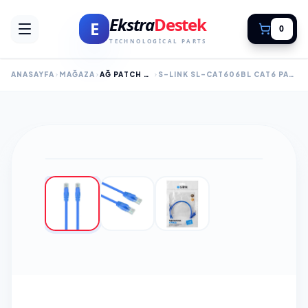
Ekstra
Destek
E
0
TECHNOLOGICAL PARTS
ANASAYFA
MAĞAZA
AĞ PATCH KABLOLARI
S-LINK SL-CAT606BL CAT6 PATCH 60CM KABLO (MAVI)