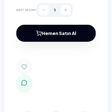
1
ADET SEÇİMİ:
Hemen Satın Al
Sepete Ekle