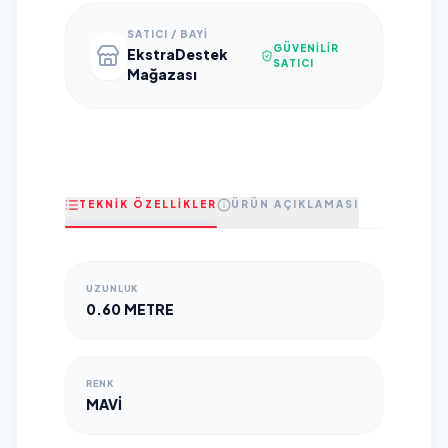
SATICI / BAYI
GÜVENILIR
EkstraDestek
SATICI
Mağazası
TEKNİK ÖZELLİKLER
ÜRÜN AÇIKLAMASI
UZUNLUK
0.60 METRE
RENK
MAVI