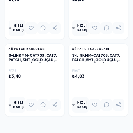
EKLE
EKLE
HIZLI
HIZLI
BAKIŞ
BAKIŞ
AĞ PATCH KABLOLARI
AĞ PATCH KABLOLARI
S-LINK MM-CAT703, CAT7,
S-LINK MM-CAT705, CAT7,
PATCH, 3MT, GOLD UÇLU,
PATCH, 5MT, GOLD UÇLU,
FTP, CCA, AĞ BAĞLANTI
FTP, CCA, AĞ BAĞLANTI
KABLOSU (SIYAH)
KABLOSU (SIYAH)
FIYAT
FIYAT
₺3,48
₺4,03
EKLE
EKLE
HIZLI
HIZLI
BAKIŞ
BAKIŞ