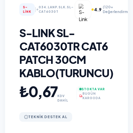
(120+
S-
034.LANP.SLK.SL-
|
4.9
Değerlendirme)
LINK
CAT6030T
S-LINK SL-
CAT6030TR CAT6
PATCH 30CM
KABLO(TURUNCU)
₺0,67
STOKTA VAR
BUGÜN
KDV
KARGODA
DAHİL
TEKNIK DESTEK AL