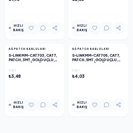
EKLE
EKLE
HIZLI
HIZLI
BAKIŞ
BAKIŞ
AĞ PATCH KABLOLARI
AĞ PATCH KABLOLARI
S-LINK MM-CAT703, CAT7,
S-LINK MM-CAT705, CAT7,
PATCH, 3MT, GOLD UÇLU,
PATCH, 5MT, GOLD UÇLU,
FTP, CCA, AĞ BAĞLANTI
FTP, CCA, AĞ BAĞLANTI
KABLOSU (SIYAH)
KABLOSU (SIYAH)
FIYAT
FIYAT
₺3,48
₺4,03
EKLE
EKLE
HIZLI
HIZLI
BAKIŞ
BAKIŞ