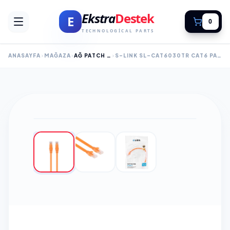
Ekstra
Destek
E
0
TECHNOLOGICAL PARTS
ANASAYFA
MAĞAZA
AĞ PATCH KABLOLARI
S-LINK SL-CAT6030TR CAT6 PATCH 30CM KABLO(TURUNCU)