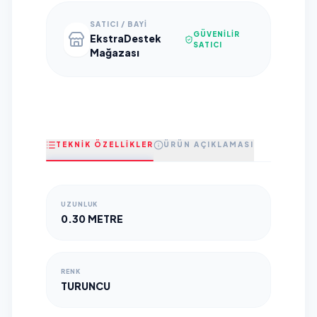
SATICI / BAYI
GÜVENILIR
EkstraDestek
SATICI
Mağazası
TEKNİK ÖZELLİKLER
ÜRÜN AÇIKLAMASI
UZUNLUK
0.30 METRE
RENK
TURUNCU