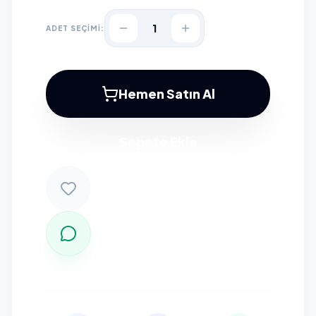
1
ADET SEÇİMİ:
Hemen Satın Al
Sepete Ekle