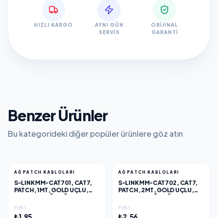
HIZLI KARGO
AYNI GÜN
ORIJINAL
SERVIS
GARANTI
Benzer Ürünler
Bu kategorideki diğer popüler ürünlere göz atın
AĞ PATCH KABLOLARI
AĞ PATCH KABLOLARI
S-LINK MM-CAT701, CAT7,
S-LINK MM-CAT702, CAT7,
PATCH, 1MT, GOLD UÇLU,
PATCH, 2MT, GOLD UÇLU,
FTP, CCA, AĞ BAĞLANTI
FTP, CCA, AĞ BAĞLANTI
KABLOSU (SIYAH)
KABLOSU (SIYAH)
FIYAT
FIYAT
₺1,95
₺2,56