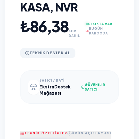
KASA, NVR
₺86,38
STOKTA VAR
BUGÜN
KDV
KARGODA
DAHİL
TEKNIK DESTEK AL
SATICI / BAYI
GÜVENILIR
EkstraDestek
SATICI
Mağazası
TEKNİK ÖZELLİKLER
ÜRÜN AÇIKLAMASI