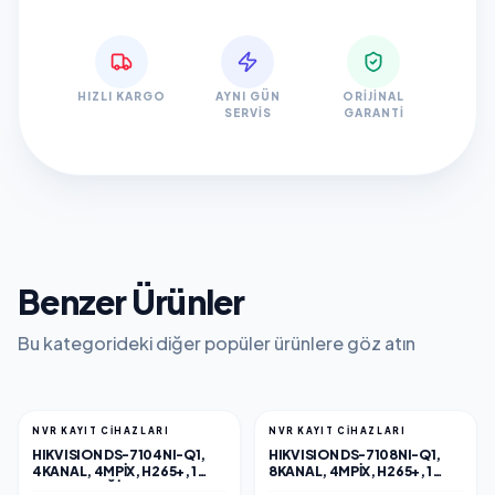
HIZLI KARGO
AYNI GÜN
ORIJINAL
SERVIS
GARANTI
Benzer Ürünler
Bu kategorideki diğer popüler ürünlere göz atın
NVR KAYIT CİHAZLARI
NVR KAYIT CİHAZLARI
HIKVISION DS-7104NI-Q1,
HIKVISION DS-7108NI-Q1,
4KANAL, 4MPIX, H265+, 1
8KANAL, 4MPIX, H265+, 1
HDD DESTEĞI, 1520P KAYIT,
HDD, UHD 1520P KAYIT,