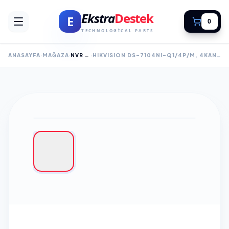
Ekstra
Destek
E
0
TECHNOLOGICAL PARTS
ANASAYFA
MAĞAZA
NVR KAYIT CİHAZLARI
HIKVISION DS-7104NI-Q1/4P/M, 4KANAL POE, 4MPIX, H265+, 1 HDD DESTEĞI, 1520P KAYIT, 60MBPS BANT GENIŞLIĞI, METAL KASA, NVR