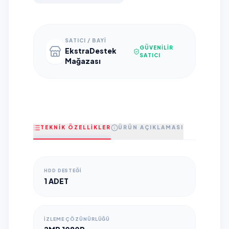
SATICI / BAYI
GÜVENILIR
EkstraDestek
SATICI
Mağazası
TEKNİK ÖZELLİKLER
ÜRÜN AÇIKLAMASI
HDD DESTEĞI
1 ADET
İZLEME ÇÖZÜNÜRLÜĞÜ