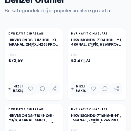
Bu kategorideki diğer popüler ürünlere göz atın
DVR KAYIT CİHAZLARI
DVR KAYIT CİHAZLARI
HIKVISION DS-7116HGHI-K1,
HIKVISION DS-7104HGHI-M1,
16KANAL, 2MPIX, H265 PRO+,
4KANAL, 2MPIX, H265PRO+, 1
1 HDD DESTEĞI, 5IN1 DVR
HDD DESTEĞI, 5IN1 DVR
CIHAZI
CIHAZI
FIYAT
FIYAT
₺72,59
₺2.671,73
EKLE
EKLE
HIZLI
HIZLI
BAKIŞ
BAKIŞ
DVR KAYIT CİHAZLARI
DVR KAYIT CİHAZLARI
HIKVISION DS-7104HQHI-
HIKVISION DS-7116HGHI-M1,
M1/S, 4KANAL, 5MPIX,
16KANAL, 2MPIX, H265 PRO+,
H265PRO+, 1 HDD DESTEĞI,
1 HDD DESTEĞI, 5IN1 DVR
5IN1 DVR CIHAZI
CIHAZI
FIYAT
FIYAT