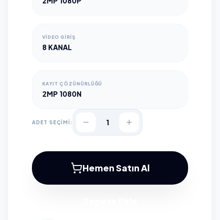
2MP 1080P
VIDEO GIRIŞ
8 KANAL
KAYIT ÇÖZÜNÜRLÜĞÜ
2MP 1080N
1
ADET SEÇİMİ:
Hemen Satın Al
Sepete Ekle