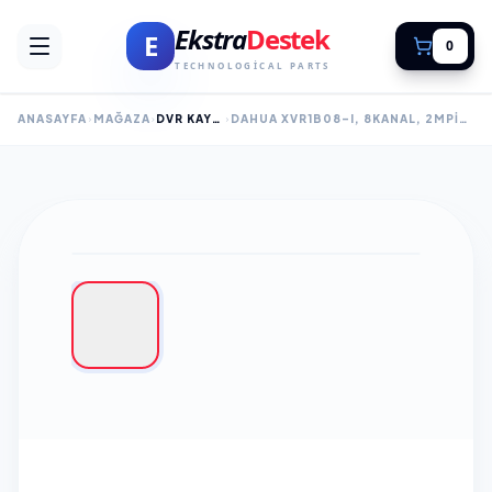
Ekstra
Destek
E
0
TECHNOLOGICAL PARTS
ANASAYFA
MAĞAZA
DVR KAYIT CİHAZLARI
DAHUA XVR1B08-I, 8KANAL, 2MPIX, H265+, 1 HDD DESTEĞI, 5IN1 DVR CIHAZI