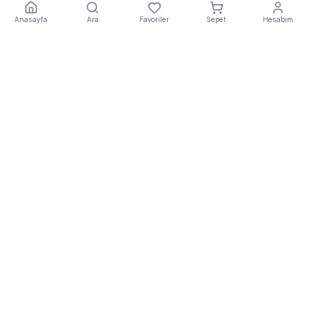
Anasayfa
Ara
Favoriler
Sepet
Hesabım
Ekstra
Destek
E
EkstraDestek
, Türkiye'nin önde gelen robot süpürge ve
elektrikli ulaşım araçları teknik servis platformudur. Orijinal
yedek parça ve kurumsal hizmet kalitesiyle yanınızdayız.