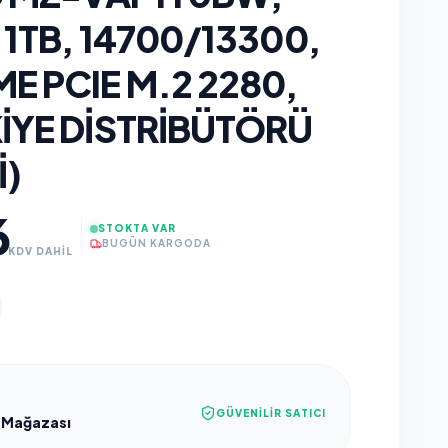
 1TB, 14700/13300,
E PCIE M.2 2280,
IYE DISTRIBÜTÖRÜ
I)
6
STOKTA VAR
BUGÜN KARGODA
KDV DAHİL
GÜVENILIR SATICI
 Mağazası