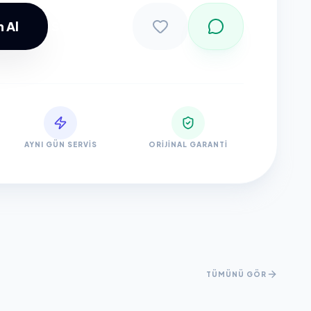
 Al
Sepete Ekle
AYNI GÜN SERVIS
ORIJINAL GARANTI
TÜMÜNÜ GÖR