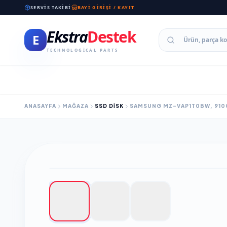
SERVIS TAKIBI
BAYI GIRIŞI / KAYIT
Ekstra
Destek
E
TECHNOLOGICAL PARTS
ANASAYFA
MAĞAZA
SSD DISK
SAMSUNG MZ-VAP1T0BW, 9100 