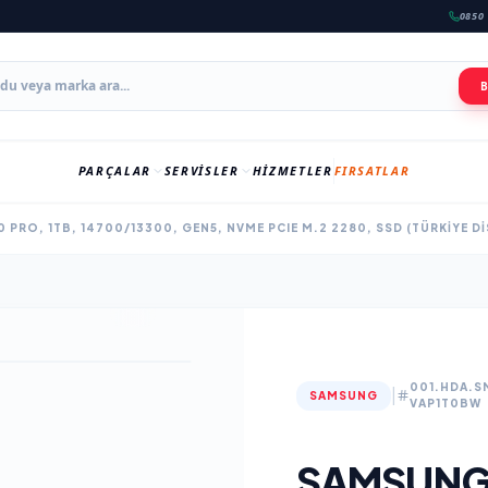
0850 
PARÇALAR
SERVISLER
HIZMETLER
FIRSATLAR
PRO, 1TB, 14700/13300, GEN5, NVME PCIE M.2 2280, SSD (TÜRKIYE D
001.HDA.S
|
SAMSUNG
VAP1T0BW
SAMSUNG