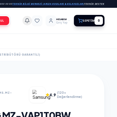
000 00 00
TEKNIK BILGI MERKEZI (ARIZA KODLARI & KILAVUZLAR)
TEKNIK DESTEK
HESABIM
0
BUL
SEPETIM
Giriş Yap
ISTRIBÜTÖRÜ GARANTILI)
(120+
MS.MZ-
4.9
Değerlendirme)
 MZ-VAP1T0BW,