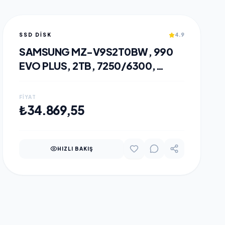
SSD DISK
4.9
SAMSUNG MZ-V9S2T0BW, 990
EVO PLUS, 2TB, 7250/6300,
GEN4, NVME PCIE M.2 2280, SSD
(TÜRKIYE DISTRIBÜTÖRÜ
FIYAT
GARANTILI)
SEPETE EKLE
₺34.869,55
HIZLI BAKIŞ