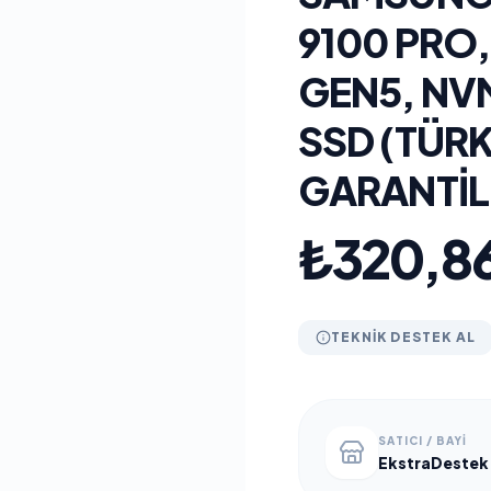
9100 PRO,
GEN5, NVM
SSD (TÜRK
GARANTIL
₺320,8
TEKNIK DESTEK AL
SATICI / BAYI
EkstraDestek