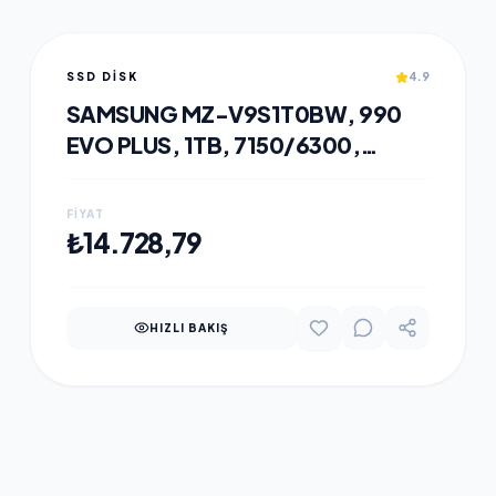
SSD DISK
4.9
SAMSUNG MZ-V9S1T0BW, 990
EVO PLUS, 1TB, 7150/6300,
GEN4, NVME PCIE M.2 2280, SSD
(TÜRKIYE DISTRIBÜTÖRÜ
FIYAT
GARANTILI)
SEPETE EKLE
₺14.728,79
HIZLI BAKIŞ