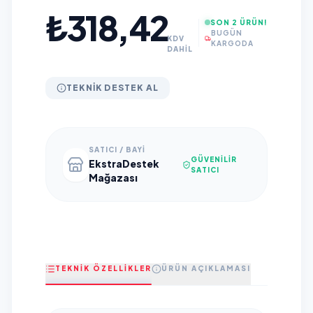
₺318,42
SON 2 ÜRÜN!
BUGÜN
KDV
KARGODA
DAHİL
TEKNIK DESTEK AL
SATICI / BAYI
GÜVENILIR
EkstraDestek
SATICI
Mağazası
TEKNİK ÖZELLİKLER
ÜRÜN AÇIKLAMASI