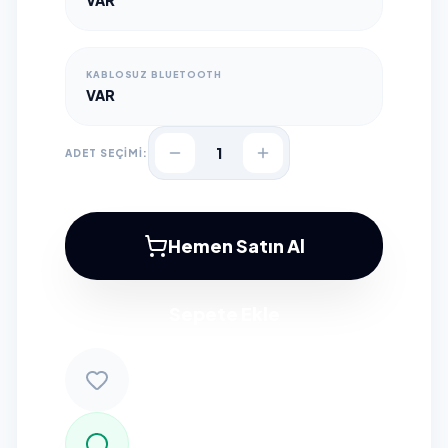
VAR
KABLOSUZ BLUETOOTH
VAR
1
ADET SEÇİMİ:
Hemen Satın Al
Sepete Ekle