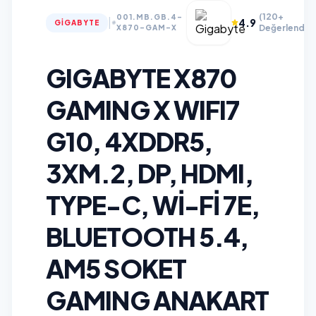
(120+
001.MB.GB.4-
|
4.9
GIGABYTE
Değerlendir
X870-GAM-X
GIGABYTE X870
GAMING X WIFI7
G10, 4XDDR5,
3XM.2, DP, HDMI,
TYPE-C, WI-FI 7E,
BLUETOOTH 5.4,
AM5 SOKET
GAMING ANAKART