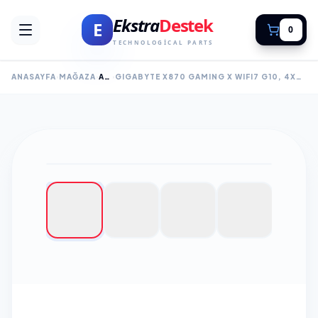
Ekstra
Destek
E
0
TECHNOLOGICAL PARTS
ANASAYFA
MAĞAZA
ANAKART
GIGABYTE X870 GAMING X WIFI7 G10, 4XDDR5, 3XM.2, DP, HDMI, TYPE-C, WI-FI 7E, BLUETOOTH 5.4, AM5 SOKET GAMING ANAKART