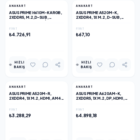
ANAKART
ANAKART
ASUS PRIME H610M-K ARGB,
ASUS PRIME A520M-K,
2XDDR5, M.2,D-SUB,
2XDDR4, 1X M.2, D-SUB,
HDMI,12-13.14.NESIL,
HDMI, AM4 SOKET ANAKART
LGA1700 SOKET, ANAKART
FIYAT
FIYAT
₺4.726,91
₺67,10
EKLE
EKLE
HIZLI
HIZLI
BAKIŞ
BAKIŞ
ANAKART
ANAKART
ASUS PRIME A520M-R,
ASUS PRIME A620AM-K,
2XDDR4, 1X M.2, HDMI, AM4
2XDDR5, 1X M.2, DP, HDMI,
SOKET ANAKART
AM5 SOKET ANAKART
FIYAT
FIYAT
₺3.288,29
₺4.898,18
EKLE
EKLE