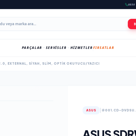
0850 
PARÇALAR
SERVISLER
HIZMETLER
FIRSATLAR
.0, EXTERNAL, SIYAH, SLIM, OPTIK OKUYUCU/YAZICI
|
ASUS
001.CD-DVDSU
ASUS SDR