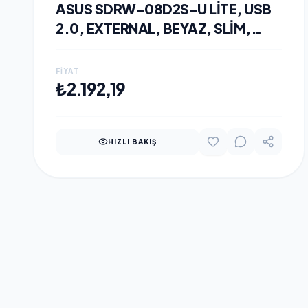
ASUS SDRW-08D2S-U LITE, USB
2.0, EXTERNAL, BEYAZ, SLIM,
OPTIK OKUYUCU/YAZICI.
FIYAT
SEPETE EKLE
₺2.192,19
HIZLI BAKIŞ