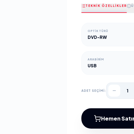
TEKNİK ÖZELLİKLER
Ü
OPTIK TÜRÜ
DVD-RW
ARABIRIM
USB
1
ADET SEÇİMİ:
Hemen Satın