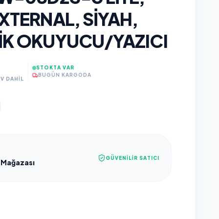
EXTERNAL, SIYAH,
TIK OKUYUCU/YAZICI
STOKTA VAR
BUGÜN KARGODA
V DAHİL
GÜVENILIR SATICI
 Mağazası