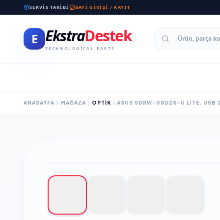
SERVIS TAKIBI
BAYI GIRIŞI / KAYIT
Ekstra
Destek
E
TECHNOLOGICAL PARTS
ANASAYFA
MAĞAZA
OPTIK
ASUS SDRW-08D2S-U LITE, USB 2