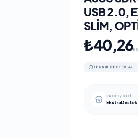
USB 2.0, 
SLIM, OP
₺40,26
KD
TEKNIK DESTEK AL
SATICI / BAYI
EkstraDestek