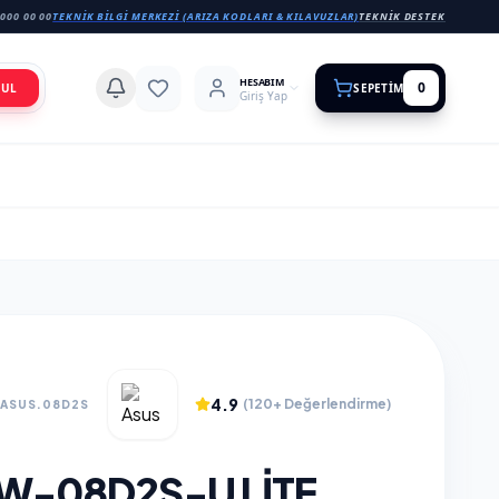
000 00 00
TEKNIK BILGI MERKEZI (ARIZA KODLARI & KILAVUZLAR)
TEKNIK DESTEK
HESABIM
0
BUL
SEPETIM
Giriş Yap
4.9
(120+ Değerlendirme)
.ASUS.08D2S
W-08D2S-U LITE,