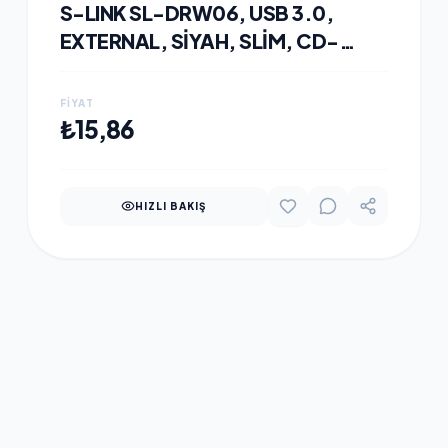
S-LINK SL-DRW06, USB 3.0,
EXTERNAL, SIYAH, SLIM, CD-
R/DVD-R/RW OPTIK
OKUYUCU/YAZICI
FIYAT
SEPETE EKLE
₺15,86
HIZLI BAKIŞ