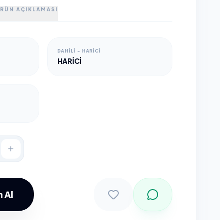
RÜN AÇIKLAMASI
DAHILI - HARICI
HARICI
 Al
Sepete Ekle