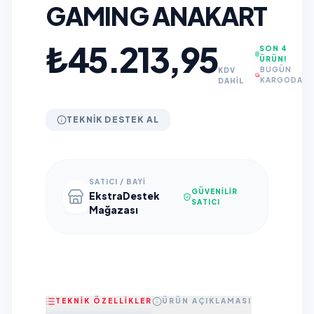
GAMING ANAKART
₺45.213,95
SON 4
ÜRÜN!
BUGÜN
KDV
KARGODA
DAHİL
TEKNIK DESTEK AL
SATICI / BAYI
GÜVENILIR
EkstraDestek
SATICI
Mağazası
TEKNİK ÖZELLİKLER
ÜRÜN AÇIKLAMASI