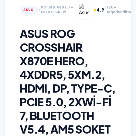
(120+
001.MB.ASUS.4-
|
4.9
ASUS
Değerlendirme)
X870E-CR-W
ASUS ROG
CROSSHAIR
X870E HERO,
4XDDR5, 5XM.2,
HDMI, DP, TYPE-C,
PCIE 5.0, 2XWI-FI
7, BLUETOOTH
V5.4, AM5 SOKET