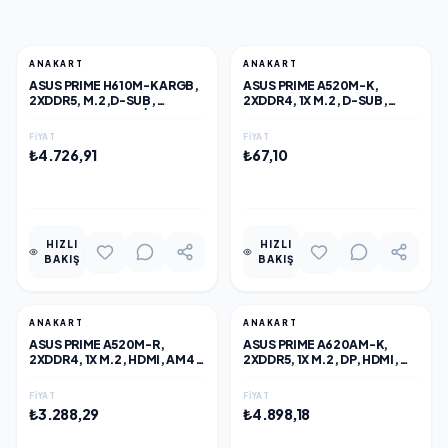
ANAKART
ANAKART
ASUS PRIME H610M-K ARGB,
ASUS PRIME A520M-K,
2XDDR5, M.2,D-SUB,
2XDDR4, 1X M.2, D-SUB,
HDMI,12-13.14.NESIL,
HDMI, AM4 SOKET ANAKART
LGA1700 SOKET, ANAKART
FIYAT
FIYAT
₺4.726,91
₺67,10
EKLE
EKLE
HIZLI
HIZLI
BAKIŞ
BAKIŞ
ANAKART
ANAKART
ASUS PRIME A520M-R,
ASUS PRIME A620AM-K,
2XDDR4, 1X M.2, HDMI, AM4
2XDDR5, 1X M.2, DP, HDMI,
SOKET ANAKART
AM5 SOKET ANAKART
FIYAT
FIYAT
₺3.288,29
₺4.898,18
EKLE
EKLE