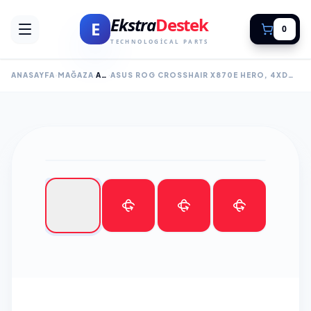
Ekstra
Destek
E
0
TECHNOLOGICAL PARTS
ANASAYFA
MAĞAZA
ANAKART
ASUS ROG CROSSHAIR X870E HERO, 4XDDR5, 5XM.2, HDMI, DP, TYPE-C, PCIE 5.0, 2XWI-FI 7, BLUETOOTH V5.4, AM5 SOKET GAMING ANAKART