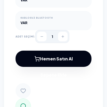
VAR
KABLOSUZ BLUETOOTH
VAR
1
ADET SEÇİMİ:
Hemen Satın Al
Sepete Ekle