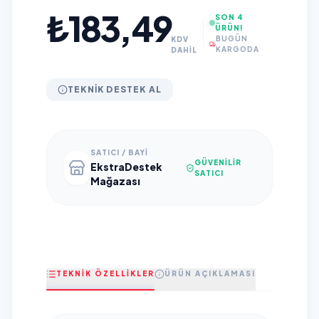
₺183,49
SON 4
ÜRÜN!
BUGÜN
KDV
KARGODA
DAHİL
TEKNIK DESTEK AL
SATICI / BAYI
GÜVENILIR
EkstraDestek
SATICI
Mağazası
TEKNİK ÖZELLİKLER
ÜRÜN AÇIKLAMASI