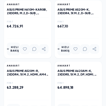
ANAKART
ANAKART
ASUS PRIME H610M-K ARGB,
ASUS PRIME A520M-K,
2XDDR5, M.2,D-SUB,
2XDDR4, 1X M.2, D-SUB,
HDMI,12-13.14.NESIL,
HDMI, AM4 SOKET ANAKART
LGA1700 SOKET, ANAKART
FIYAT
FIYAT
₺4.726,91
₺67,10
EKLE
EKLE
HIZLI
HIZLI
BAKIŞ
BAKIŞ
ANAKART
ANAKART
ASUS PRIME A520M-R,
ASUS PRIME A620AM-K,
2XDDR4, 1X M.2, HDMI, AM4
2XDDR5, 1X M.2, DP, HDMI,
SOKET ANAKART
AM5 SOKET ANAKART
FIYAT
FIYAT
₺3.288,29
₺4.898,18
EKLE
EKLE