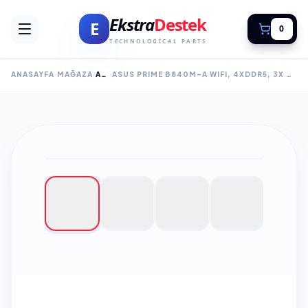
Ekstra
Destek
E
0
TECHNOLOGICAL PARTS
ANASAYFA
MAĞAZA
ANAKART
ASUS PRIME B840M-A WIFI, 4XDDR5, 3X M.2, HDMI, 2X DP, TYPE-C, WI-FI 6E, BLUETOOTH 5.3, AM5 SOKET GAMING ANAKART