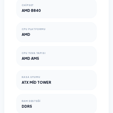
CHIPSET
AMD B840
CPU PLATFORMU
AMD
CPU YUVA YAPISI
AMD AM5
KASA UYUMU
ATX MID TOWER
RAM DESTEĞI
DDR5