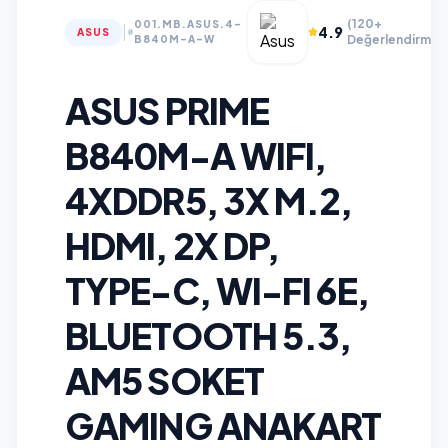
(120+
001.MB.ASUS.4-
|
4.9
ASUS
Değerlendirme)
B840M-A-W
ASUS PRIME
B840M-A WIFI,
4XDDR5, 3X M.2,
HDMI, 2X DP,
TYPE-C, WI-FI 6E,
BLUETOOTH 5.3,
AM5 SOKET
GAMING ANAKART