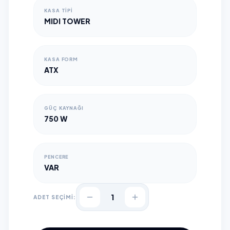
KASA TIPI
MIDI TOWER
KASA FORM
ATX
GÜÇ KAYNAĞI
750 W
PENCERE
VAR
1
ADET SEÇİMİ: