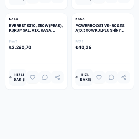
KASA
KASA
EVEREST K310, 350W (PEAK),
POWERBOOST VK-B003S
KURUMSAL, ATX, KASA,
ATX 300W KULPLU SHINY
(SIYAH)
PIANO PANEL KURUMSAL
KASA
FIYAT
FIYAT
₺2.260,70
₺40,26
EKLE
EKLE
HIZLI
HIZLI
BAKIŞ
BAKIŞ