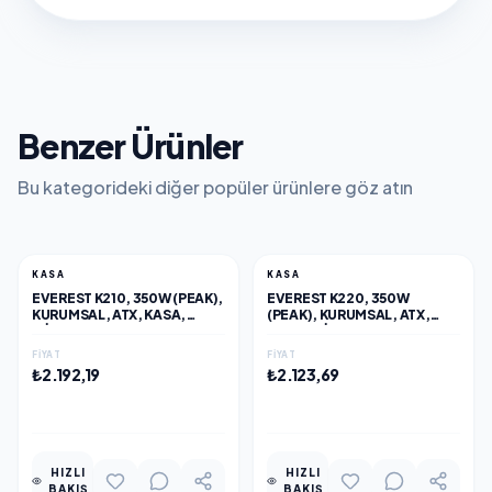
Benzer Ürünler
Bu kategorideki diğer popüler ürünlere göz atın
KASA
KASA
EVEREST K210, 350W (PEAK),
EVEREST K220, 350W
KURUMSAL, ATX, KASA,
(PEAK), KURUMSAL, ATX,
(SIYAH)
KASA, (SIYAH)
FIYAT
FIYAT
₺2.192,19
₺2.123,69
EKLE
EKLE
HIZLI
HIZLI
BAKIŞ
BAKIŞ