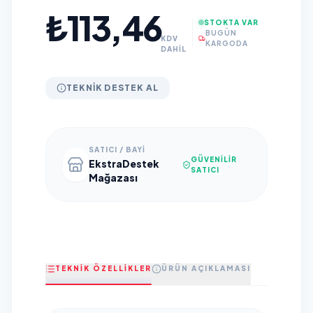
₺113,46
STOKTA VAR
BUGÜN
KDV
KARGODA
DAHİL
TEKNIK DESTEK AL
SATICI / BAYI
GÜVENILIR
EkstraDestek
SATICI
Mağazası
TEKNİK ÖZELLİKLER
ÜRÜN AÇIKLAMASI