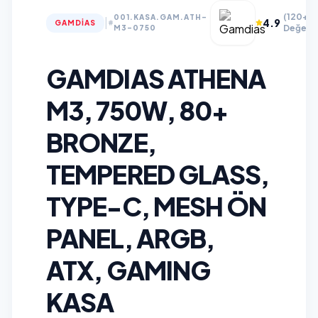
(120+
001.KASA.GAM.ATH-
|
4.9
GAMDIAS
Değerle
M3-0750
GAMDIAS ATHENA
M3, 750W, 80+
BRONZE,
TEMPERED GLASS,
TYPE-C, MESH ÖN
PANEL, ARGB,
ATX, GAMING
KASA