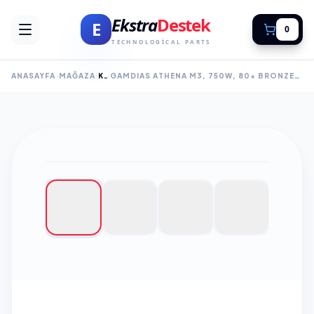
Ekstra
Destek
E
0
TECHNOLOGICAL PARTS
ANASAYFA
MAĞAZA
KASA
GAMDIAS ATHENA M3, 750W, 80+ BRONZE, TEMPERED GLASS, TYPE-C, MESH ÖN PANEL, ARGB, ATX, GAMING KASA