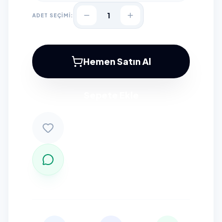
1
ADET SEÇİMİ:
Hemen Satın Al
Sepete Ekle