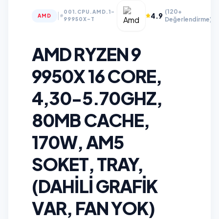
(120+
001.CPU.AMD.1-
|
4.9
AMD
Değerlendirme)
99950X-T
AMD RYZEN 9
9950X 16 CORE,
4,30-5.70GHZ,
80MB CACHE,
170W, AM5
SOKET, TRAY,
(DAHILI GRAFIK
VAR, FAN YOK)