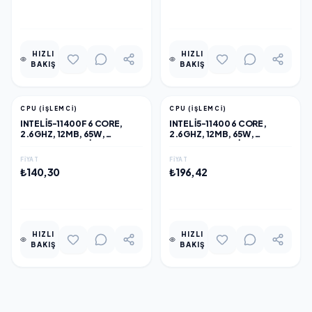
EKLE
EKLE
HIZLI
HIZLI
BAKIŞ
BAKIŞ
CPU (İŞLEMCI)
CPU (İŞLEMCI)
INTEL I5-11400F 6 CORE,
INTEL I5-11400 6 CORE,
2.6GHZ, 12MB, 65W,
2.6GHZ, 12MB, 65W,
LGA1200, 11.NESIL, TRAY,
LGA1200, 11.NESIL, TRAY,
(DAHILI GRAFIK YOK, FAN
(DAHILI GRAFIK VAR, FAN
FIYAT
FIYAT
YOK)
YOK)
₺140,30
₺196,42
EKLE
EKLE
HIZLI
HIZLI
BAKIŞ
BAKIŞ