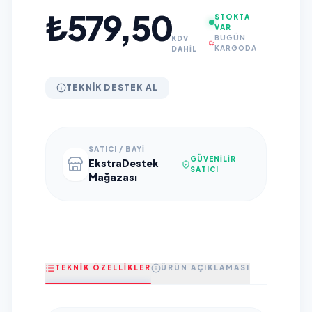
₺579,50
STOKTA
VAR
BUGÜN
KDV
KARGODA
DAHİL
TEKNIK DESTEK AL
SATICI / BAYI
GÜVENILIR
EkstraDestek
SATICI
Mağazası
TEKNİK ÖZELLİKLER
ÜRÜN AÇIKLAMASI