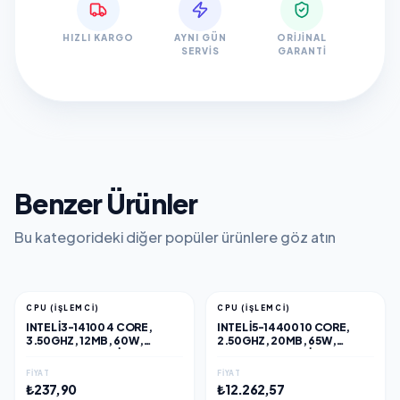
HIZLI KARGO
AYNI GÜN
ORIJINAL
SERVIS
GARANTI
Benzer Ürünler
Bu kategorideki diğer popüler ürünlere göz atın
CPU (İŞLEMCI)
CPU (İŞLEMCI)
INTEL I3-14100 4 CORE,
INTEL I5-14400 10 CORE,
3.50GHZ, 12MB, 60W,
2.50GHZ, 20MB, 65W,
LGA1700, 14.NESIL, TRAY,
LGA1700, 14.NESIL, TRAY,
(DAHILI GRAFIK VAR, FAN
(DAHILI GRAFIK VAR, FAN
FIYAT
FIYAT
YOK)
YOK)
₺237,90
₺12.262,57