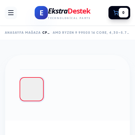
Ekstra
Destek
E
0
TECHNOLOGICAL PARTS
ANASAYFA
MAĞAZA
CPU (İŞLEMCI)
AMD RYZEN 9 9950X 16 CORE, 4,30-5.70GHZ, 80MB CACHE, 170W, AM5 SOKET, TRAY, (DAHILI GRAFIK VAR, FAN YOK)