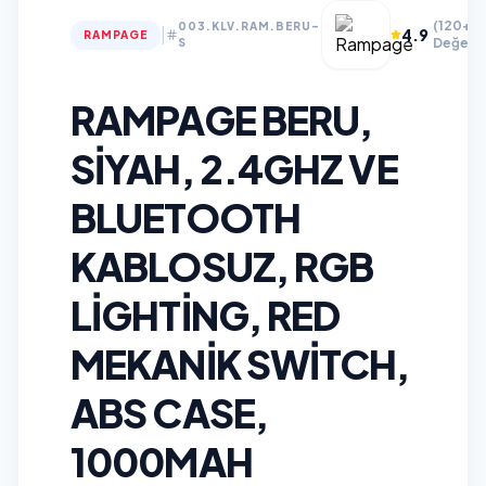
(120+
003.KLV.RAM.BERU-
|
4.9
RAMPAGE
Değerle
S
RAMPAGE BERU,
SIYAH, 2.4GHZ VE
BLUETOOTH
KABLOSUZ, RGB
LIGHTING, RED
MEKANIK SWITCH,
ABS CASE,
1000MAH