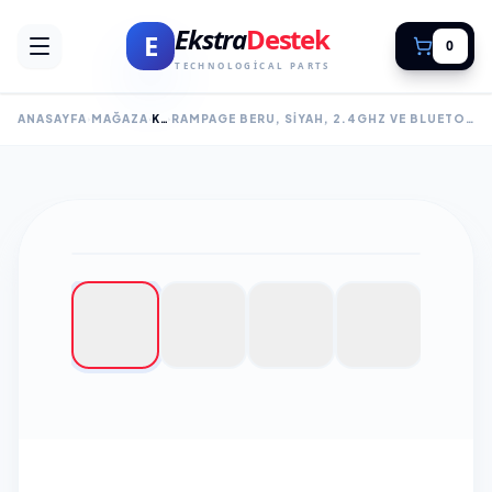
Ekstra
Destek
E
0
TECHNOLOGICAL PARTS
ANASAYFA
MAĞAZA
KLAVYE
RAMPAGE BERU, SIYAH, 2.4GHZ VE BLUETOOTH KABLOSUZ, RGB LIGHTING, RED MEKANIK SWITCH, ABS CASE, 1000MAH BATARYALI GAMING KLAVYE