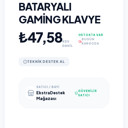
BATARYALI
GAMING KLAVYE
₺47,58
STOKTA VAR
BUGÜN
KDV
KARGODA
DAHİL
TEKNIK DESTEK AL
SATICI / BAYI
GÜVENILIR
EkstraDestek
SATICI
Mağazası