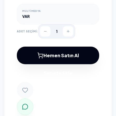
MULTIMEDYA
VAR
1
ADET SEÇİMİ:
Hemen Satın Al
Sepete Ekle