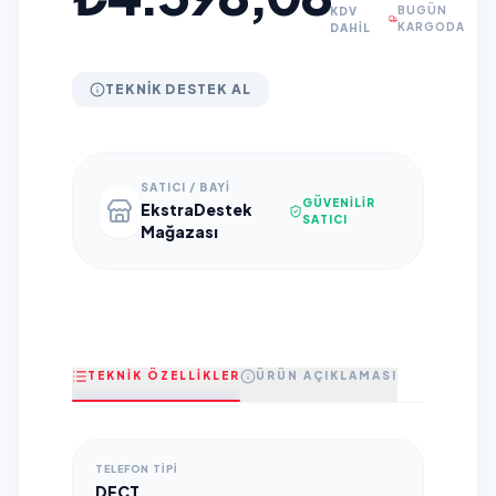
BUGÜN
KDV
KARGODA
DAHİL
TEKNIK DESTEK AL
SATICI / BAYI
GÜVENILIR
EkstraDestek
SATICI
Mağazası
TEKNİK ÖZELLİKLER
ÜRÜN AÇIKLAMASI
TELEFON TIPI
DECT