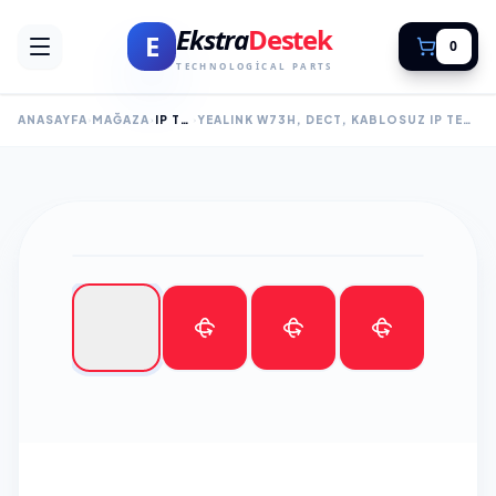
Ekstra
Destek
E
0
TECHNOLOGICAL PARTS
ANASAYFA
MAĞAZA
IP TELEFONLAR
YEALINK W73H, DECT, KABLOSUZ IP TELEFON, SIYAH, 1.8" RENKLI EKRAN, 35 SAAT KONUŞMA, 400 SAAT BEKLEME