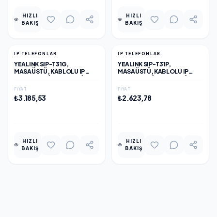
HIZLI
HIZLI
BAKIŞ
BAKIŞ
IP TELEFONLAR
IP TELEFONLAR
YEALINK SIP-T31G,
YEALINK SIP-T31P,
MASAÜSTÜ, KABLOLU IP
MASAÜSTÜ, KABLOLU IP
TELEFON, SIYAH, 2.3" SIYAH
TELEFON, SIYAH, 2.3" SIYAH
BEYAZ EKRAN, 2XGIGABIT
BEYAZ EKRAN, 2XMEGABIT
FIYAT
FIYAT
ETHERNET PORTU, POE
ETHERNET PORTU, POE
₺3.185,53
₺2.623,78
DESTEKLI
DESTEKLI
EKLE
EKLE
HIZLI
HIZLI
BAKIŞ
BAKIŞ