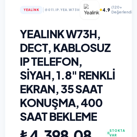
(120+
|
4.9
YEALINK
011.IP.YEA.W73H
Değerlendirm
YEALINK W73H,
DECT, KABLOSUZ
IP TELEFON,
SIYAH, 1.8" RENKLI
EKRAN, 35 SAAT
KONUŞMA, 400
SAAT BEKLEME
₺4.398,08
STOKTA
VAR