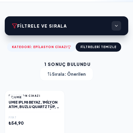
FILTRELE VE SIRALA
KATEGORI:
EPİLASYON CİHAZI
FILTRELERI TEMIZLE
1
SONUÇ BULUNDU
Sırala:
Önerilen
EPİLASYON CİHAZI
UMIE
UMIE IPL98 BEYAZ, 1MILYON
ATIM, BUZLU QUARTZ TÜP, 3
BAŞLIK, 9 HIZ KADEMELI, IL
LAZER EPILASYON CIHAZI.
FIYAT
₺54,90
EKLE