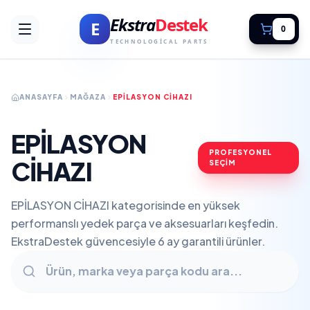
Ekstra
Destek
E
0
TECHNOLOGICAL PARTS
ANASAYFA
MAĞAZA
EPİLASYON CİHAZI
EPİLASYON
PROFESYONEL
CİHAZI
SEÇİM
EPİLASYON CİHAZI kategorisinde en yüksek
performanslı yedek parça ve aksesuarları keşfedin.
EkstraDestek güvencesiyle 6 ay garantili ürünler.