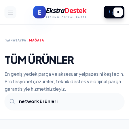
Ekstra
Destek
E
0
TECHNOLOGICAL PARTS
ANASAYFA
MAĞAZA
TÜM ÜRÜNLER
En geniş yedek parça ve aksesuar yelpazesini keşfedin.
Profesyonel çözümler, teknik destek ve orijinal parça
garantisiyle hizmetinizdeyiz.