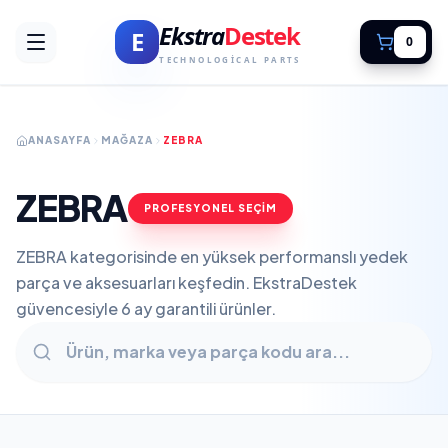
Ekstra
Destek
E
0
TECHNOLOGICAL PARTS
ANASAYFA
MAĞAZA
ZEBRA
ZEBRA
PROFESYONEL SEÇİM
ZEBRA kategorisinde en yüksek performanslı yedek
parça ve aksesuarları keşfedin. EkstraDestek
güvencesiyle 6 ay garantili ürünler.