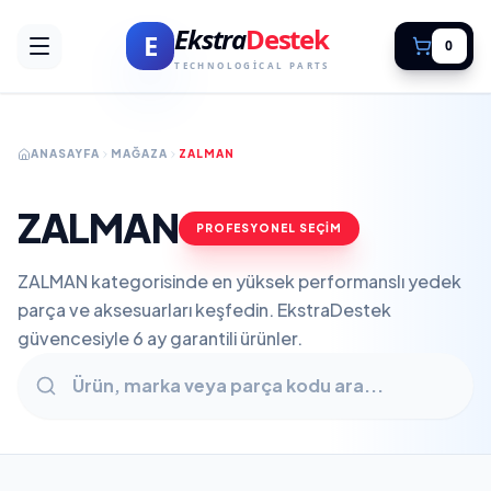
Ekstra
Destek
E
0
TECHNOLOGICAL PARTS
ANASAYFA
MAĞAZA
ZALMAN
ZALMAN
PROFESYONEL SEÇİM
ZALMAN kategorisinde en yüksek performanslı yedek
parça ve aksesuarları keşfedin. EkstraDestek
güvencesiyle 6 ay garantili ürünler.