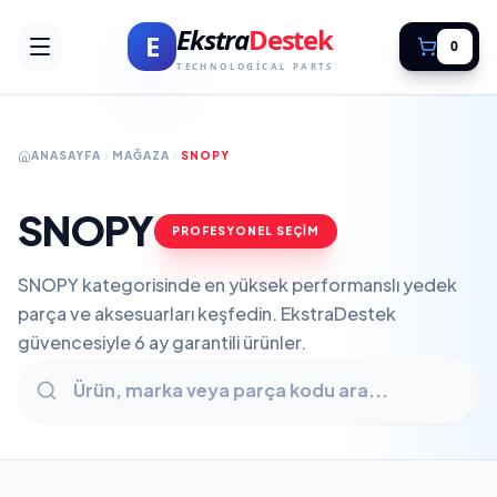
Ekstra
Destek
E
0
TECHNOLOGICAL PARTS
ANASAYFA
MAĞAZA
SNOPY
SNOPY
PROFESYONEL SEÇİM
SNOPY kategorisinde en yüksek performanslı yedek
parça ve aksesuarları keşfedin. EkstraDestek
güvencesiyle 6 ay garantili ürünler.