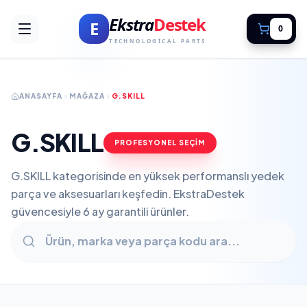
Ekstra
Destek
E
0
TECHNOLOGICAL PARTS
ANASAYFA
MAĞAZA
G.SKILL
G.SKILL
PROFESYONEL SEÇİM
G.SKILL kategorisinde en yüksek performanslı yedek
parça ve aksesuarları keşfedin. EkstraDestek
güvencesiyle 6 ay garantili ürünler.