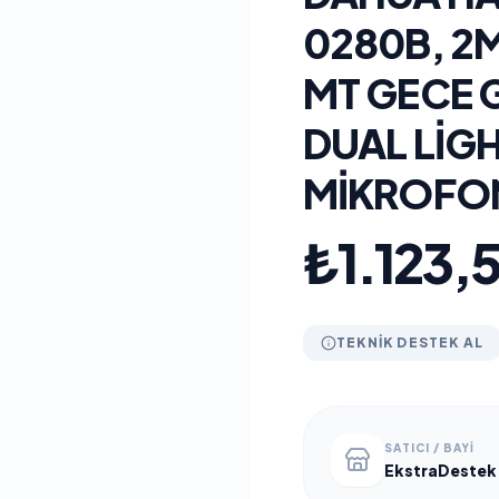
0280B, 2M
MT GECE 
DUAL LIGH
MIKROFO
₺1.123,
TEKNIK DESTEK AL
SATICI / BAYI
EkstraDestek