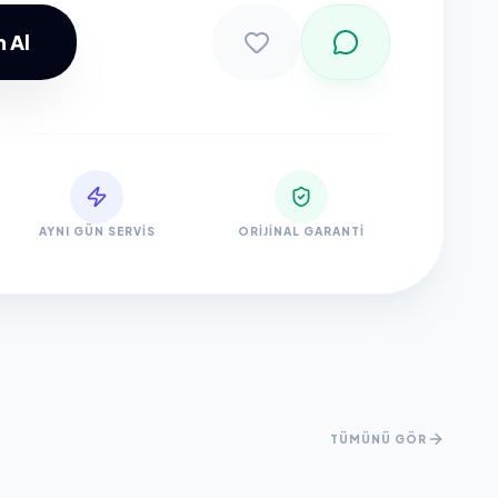
 Al
Sepete Ekle
AYNI GÜN SERVIS
ORIJINAL GARANTI
TÜMÜNÜ GÖR