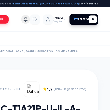
000 00 00
TEKNIK BILGI MERKEZI (ARIZA KODLARI & KILAVUZLAR)
TEKNIK DESTEK
HESABIM
0
BUL
SEPETIM
Giriş Yap
ART DUAL LIGHT, DAHILI MIKROFON, DOME KAMERA
4.9
(120+ Değerlendirme)
T1A21P-U-ILA
C-T1A21P-U-IL-A-