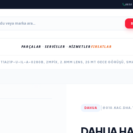
0850 
PARÇALAR
SERVISLER
HIZMETLER
FIRSATLAR
T1A21P-U-IL-A-0280B, 2MPIX, 2.8MM LENS, 25 MT GECE GÖRÜŞÜ, SM
|
DAHUA
010.KAC.DHA.
DAHUA HA