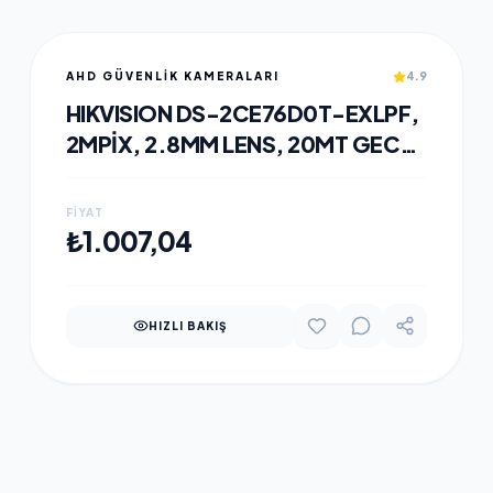
AHD GÜVENLİK KAMERALARI
4.9
HIKVISION DS-2CE76D0T-EXLPF,
2MPIX, 2.8MM LENS, 20MT GECE
GÖRÜŞÜ, IP67, DUAL-LIGHT,
DOME KAMERA
FIYAT
SEPETE EKLE
₺1.007,04
HIZLI BAKIŞ