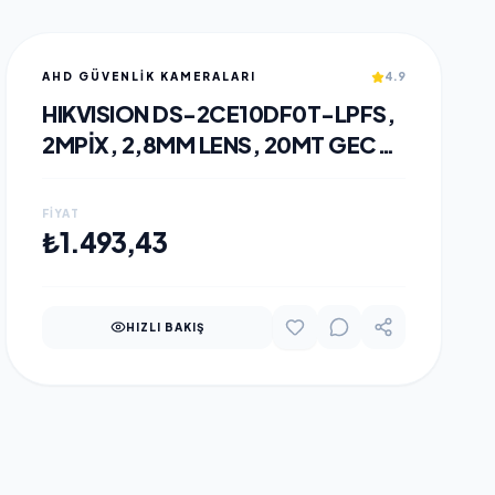
AHD GÜVENLİK KAMERALARI
4.9
HIKVISION DS-2CE10DF0T-LPFS,
2MPIX, 2,8MM LENS, 20MT GECE
GÖRÜŞÜ, COLOR VU, IP67,
BULLET KAMERA
FIYAT
SEPETE EKLE
₺1.493,43
HIZLI BAKIŞ