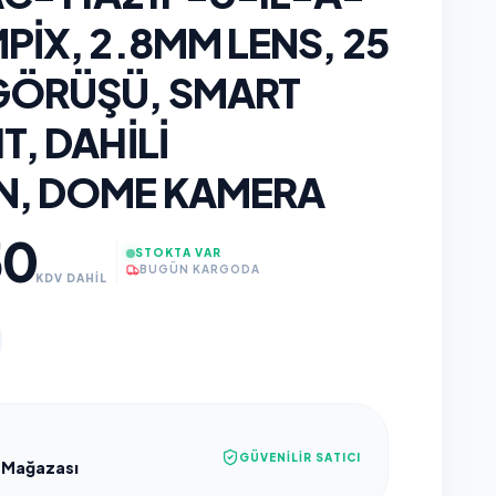
PIX, 2.8MM LENS, 25
GÖRÜŞÜ, SMART
T, DAHILI
N, DOME KAMERA
50
STOKTA VAR
BUGÜN KARGODA
KDV DAHİL
GÜVENILIR SATICI
 Mağazası