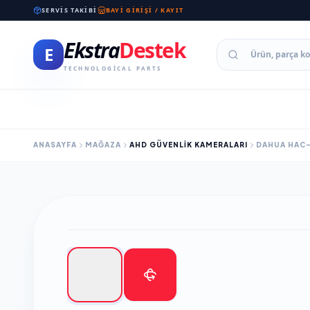
SERVIS TAKIBI
BAYI GIRIŞI / KAYIT
Ekstra
Destek
E
TECHNOLOGICAL PARTS
ANASAYFA
MAĞAZA
AHD GÜVENLİK KAMERALARI
DAHUA HAC-