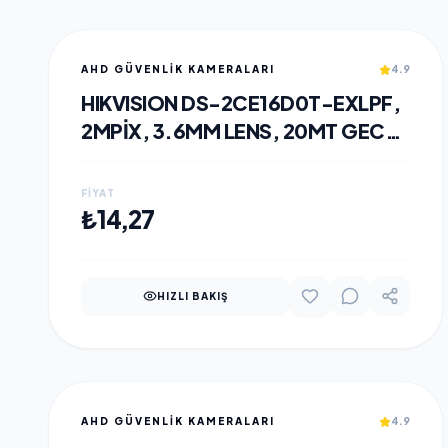
AHD GÜVENLİK KAMERALARI
4.9
HIKVISION DS-2CE16D0T-EXLPF,
2MPIX, 3.6MM LENS, 20MT GECE
GÖRÜŞÜ, DUAL-LIGHT, IP67,
BULLET KAMERA
FIYAT
SEPETE EKLE
₺14,27
HIZLI BAKIŞ
AHD GÜVENLİK KAMERALARI
4.9