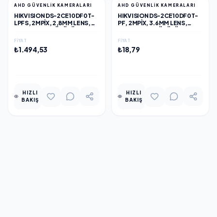
AHD GÜVENLİK KAMERALARI
AHD GÜVENLİK KAMERALARI
HIKVISION DS-2CE10DF0T-
HIKVISION DS-2CE10DF0T-
LPFS, 2MPIX, 2,8MM LENS,
PF, 2MPIX, 3.6MM LENS,
20MT GECE GÖRÜŞÜ,
20MT GECE GÖRÜŞÜ, FULL
COLOR VU, IP67, BULLET
TIME COLOR, COLOR VU,
FIYAT
FIYAT
KAMERA
IP67, BULLET KAMERA
₺1.494,53
₺18,79
EKLE
EKLE
HIZLI
HIZLI
BAKIŞ
BAKIŞ