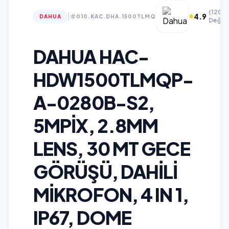
(120+
|
4.9
DAHUA
010.KAC.DHA.1500TLMQ
Değer
DAHUA HAC-
HDW1500TLMQP-
A-0280B-S2,
5MPIX, 2.8MM
LENS, 30 MT GECE
GÖRÜŞÜ, DAHILI
MIKROFON, 4 IN 1,
IP67, DOME