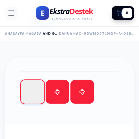
Ekstra
Destek
E
0
TECHNOLOGICAL PARTS
ANASAYFA
MAĞAZA
AHD GÜVENLİK KAMERALARI
DAHUA HAC-HDW1500TLMQP-A-0280B-S2, 5MPIX, 2.8MM LENS, 30 MT GECE GÖRÜŞÜ, DAHILI MIKROFON, 4 IN 1, IP67, DOME KAMERA