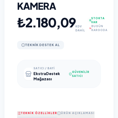
KAMERA
₺2.180,09
STOKTA
VAR
BUGÜN
KDV
KARGODA
DAHİL
TEKNIK DESTEK AL
SATICI / BAYI
GÜVENILIR
EkstraDestek
SATICI
Mağazası
TEKNİK ÖZELLİKLER
ÜRÜN AÇIKLAMASI