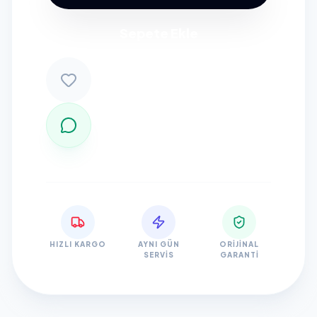
Sepete Ekle
HIZLI KARGO
AYNI GÜN
ORIJINAL
SERVIS
GARANTI