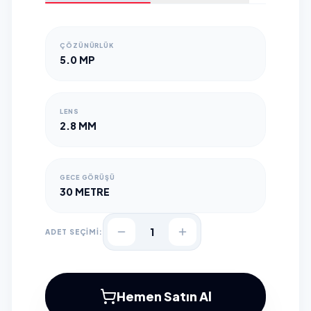
ÇÖZÜNÜRLÜK
5.0 MP
LENS
2.8 MM
GECE GÖRÜŞÜ
30 METRE
1
ADET SEÇİMİ:
Hemen Satın Al