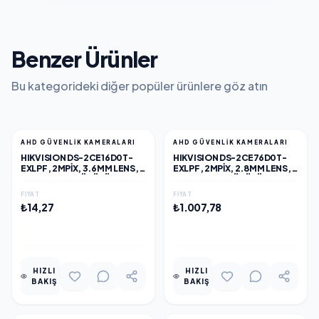
Benzer Ürünler
Bu kategorideki diğer popüler ürünlere göz atın
AHD GÜVENLİK KAMERALARI
AHD GÜVENLİK KAMERALARI
HIKVISION DS-2CE16D0T-
HIKVISION DS-2CE76D0T-
EXLPF, 2MPIX, 3.6MM LENS,
EXLPF, 2MPIX, 2.8MM LENS,
20MT GECE GÖRÜŞÜ, DUAL-
20MT GECE GÖRÜŞÜ, IP67,
LIGHT, IP67, BULLET KAMERA
DUAL-LIGHT, DOME KAMERA
FIYAT
FIYAT
₺14,27
₺1.007,78
EKLE
EKLE
HIZLI
HIZLI
BAKIŞ
BAKIŞ