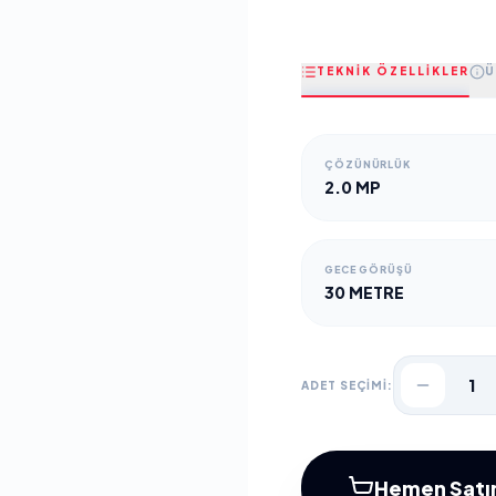
TEKNİK ÖZELLİKLER
Ü
ÇÖZÜNÜRLÜK
2.0 MP
GECE GÖRÜŞÜ
30 METRE
1
ADET SEÇİMİ:
Hemen Satın