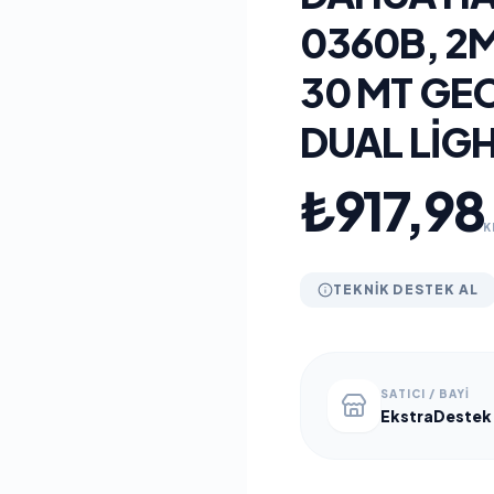
0360B, 2M
30 MT GE
DUAL LIG
₺917,98
K
TEKNIK DESTEK AL
SATICI / BAYI
EkstraDestek