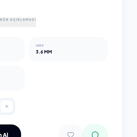
RÜN AÇIKLAMASI
LENS
3.6 MM
 Al
Sepete Ekle