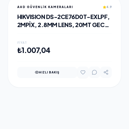
AHD GÜVENLİK KAMERALARI
4.9
HIKVISION DS-2CE76D0T-EXLPF,
2MPIX, 2.8MM LENS, 20MT GECE
GÖRÜŞÜ, IP67, DUAL-LIGHT,
DOME KAMERA
FIYAT
SEPETE EKLE
₺1.007,04
HIZLI BAKIŞ