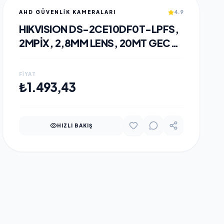
AHD GÜVENLİK KAMERALARI
4.9
HIKVISION DS-2CE10DF0T-LPFS,
2MPIX, 2,8MM LENS, 20MT GECE
GÖRÜŞÜ, COLOR VU, IP67,
BULLET KAMERA
FIYAT
SEPETE EKLE
₺1.493,43
HIZLI BAKIŞ