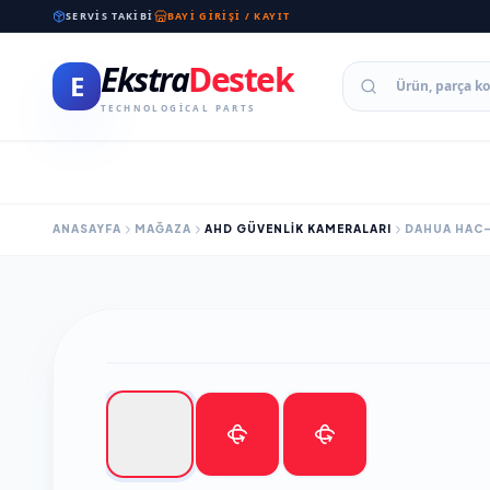
SERVIS TAKIBI
BAYI GIRIŞI / KAYIT
Ekstra
Destek
E
TECHNOLOGICAL PARTS
ANASAYFA
MAĞAZA
AHD GÜVENLİK KAMERALARI
DAHUA HAC-