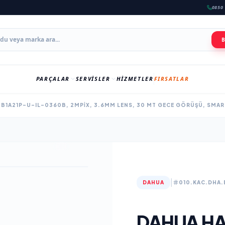
0850 
PARÇALAR
SERVISLER
HIZMETLER
FIRSATLAR
B1A21P-U-IL-0360B, 2MPIX, 3.6MM LENS, 30 MT GECE GÖRÜŞÜ, SMAR
|
DAHUA
010.KAC.DHA.
DAHUA HA