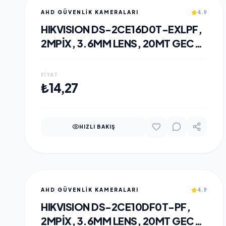
AHD GÜVENLİK KAMERALARI
4.9
HIKVISION DS-2CE16D0T-EXLPF,
2MPIX, 3.6MM LENS, 20MT GECE
GÖRÜŞÜ, DUAL-LIGHT, IP67,
BULLET KAMERA
FIYAT
SEPETE EKLE
₺14,27
HIZLI BAKIŞ
AHD GÜVENLİK KAMERALARI
4.9
HIKVISION DS-2CE10DF0T-PF,
2MPIX, 3.6MM LENS, 20MT GECE