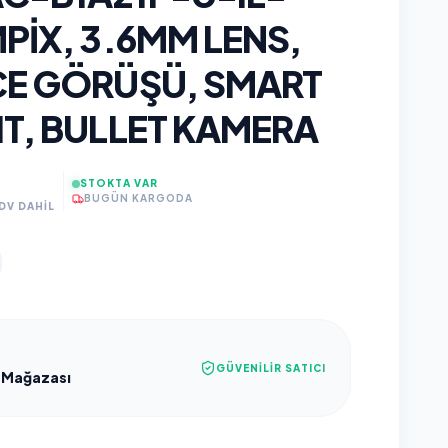
PIX, 3.6MM LENS,
CE GÖRÜŞÜ, SMART
HT, BULLET KAMERA
STOKTA VAR
BUGÜN KARGODA
DV DAHİL
GÜVENILIR SATICI
 Mağazası