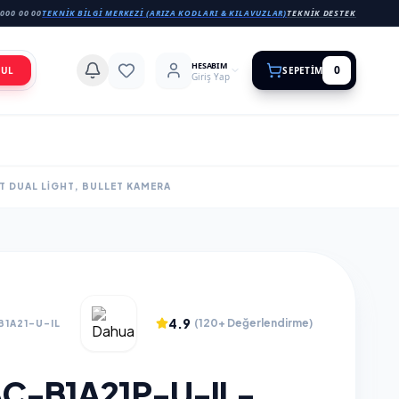
000 00 00
TEKNIK BILGI MERKEZI (ARIZA KODLARI & KILAVUZLAR)
TEKNIK DESTEK
HESABIM
0
BUL
SEPETIM
Giriş Yap
T DUAL LIGHT, BULLET KAMERA
4.9
(120+ Değerlendirme)
B1A21-U-IL
C-B1A21P-U-IL-