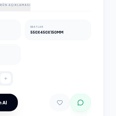
RÜN AÇIKLAMASI
EBATLAR
550X450X150MM
 Al
Sepete Ekle