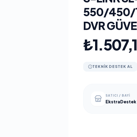
550/450/1
DVR GÜVE
₺1.507,
TEKNIK DESTEK AL
SATICI / BAYI
EkstraDestek