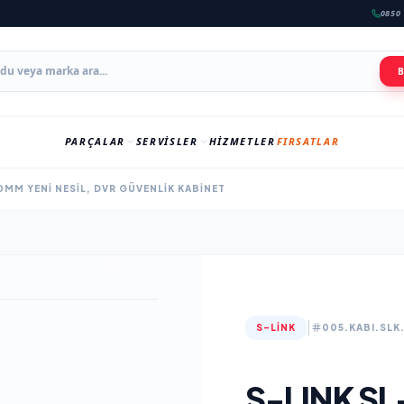
0850 
PARÇALAR
SERVISLER
HIZMETLER
FIRSATLAR
0MM YENI NESIL, DVR GÜVENLIK KABINET
|
S-LINK
005.KABI.SLK
S-LINK S