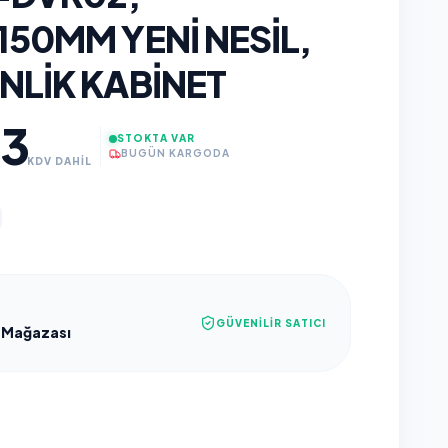
50MM YENI NESIL,
NLIK KABINET
13
STOKTA VAR
BUGÜN KARGODA
KDV DAHİL
GÜVENILIR SATICI
 Mağazası