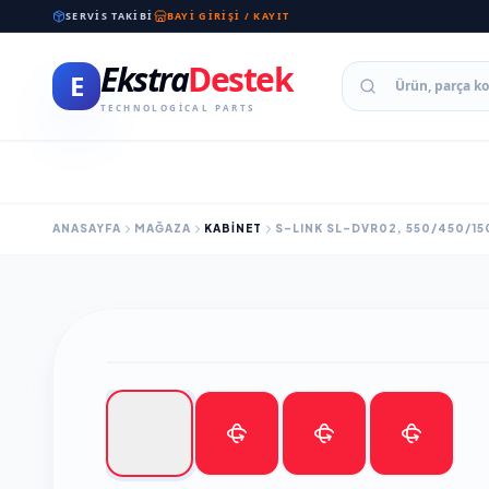
SERVIS TAKIBI
BAYI GIRIŞI / KAYIT
Ekstra
Destek
E
TECHNOLOGICAL PARTS
ANASAYFA
MAĞAZA
KABINET
S-LINK SL-DVR02, 550/450/15