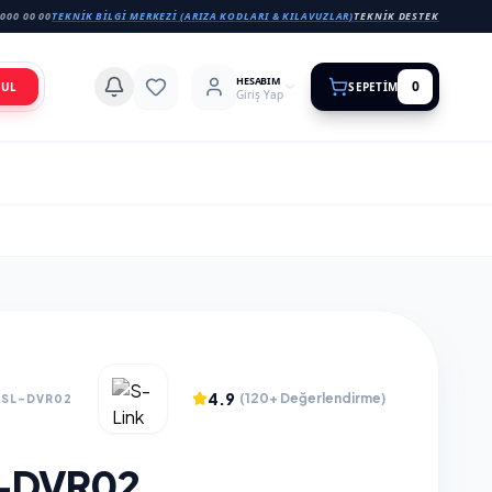
000 00 00
TEKNIK BILGI MERKEZI (ARIZA KODLARI & KILAVUZLAR)
TEKNIK DESTEK
HESABIM
0
BUL
SEPETIM
Giriş Yap
4.9
(120+ Değerlendirme)
.SL-DVR02
L-DVR02,