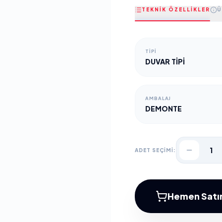
TEKNİK ÖZELLİKLER
Ü
TIPI
DUVAR TİPİ
AMBALAJ
DEMONTE
1
ADET SEÇİMİ:
Hemen Satın