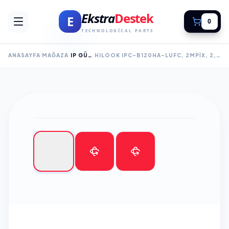
Ekstra
Destek
E
0
TECHNOLOGICAL PARTS
ANASAYFA
MAĞAZA
IP GÜVENLİK KAMERALARI
HILOOK IPC-B120HA-LUFC, 2MPIX, 2,8MM LENS, H265+, DUAL LIGHT, 30MT GECE GÖRÜŞÜ, DAHILI MIKROFON, IP67, POE, BULLET, IP KAMERA