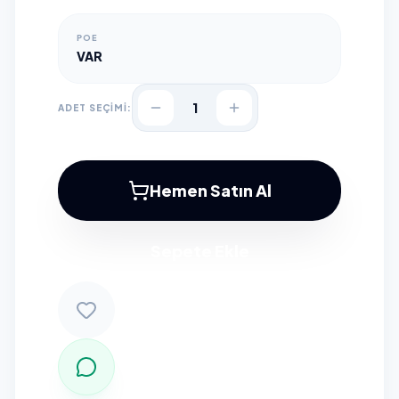
POE
VAR
1
ADET SEÇİMİ:
Hemen Satın Al
Sepete Ekle