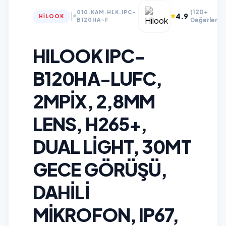
(120+
010.KAM.HLK.IPC-
|
4.9
HILOOK
Değerlendi
B120HA-F
HILOOK IPC-
B120HA-LUFC,
2MPIX, 2,8MM
LENS, H265+,
DUAL LIGHT, 30MT
GECE GÖRÜŞÜ,
DAHILI
MIKROFON, IP67,