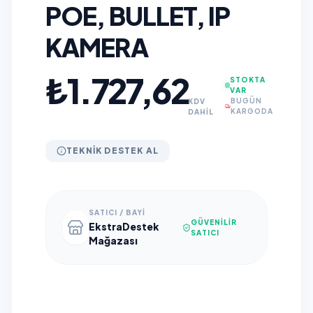
POE, BULLET, IP
KAMERA
₺1.727,62
STOKTA
VAR
BUGÜN
KDV
KARGODA
DAHİL
TEKNIK DESTEK AL
SATICI / BAYI
GÜVENILIR
EkstraDestek
SATICI
Mağazası