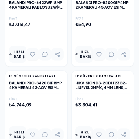
BALANDI PRO-6422WFI 8MP
BALANDI PRO-8200GIP 4MP
4 KAMERALI KABLOSUZ WIFI
2 KAMERALI 4G AOV ESIM
KAMERA, HIEASY YAZILIM
SOLAR KAMERA, HIEASY
YAZILIM
FIYAT
FIYAT
₺3.016,47
₺54,90
EKLE
EKLE
HIZLI
HIZLI
BAKIŞ
BAKIŞ
IP GÜVENLİK KAMERALARI
IP GÜVENLİK KAMERALARI
BALANDI PRO-8420GIP 8MP
HIKVISION DS-2CD1T23G2-
4 KAMERALI 4G AOV ESIM
LIUF/SL 2MPIX, 4MM LENS,
SOLAR KAMERA, HIEASY
H265+,50MT GECE GÖRÜŞÜ,
YAZILIM
HYBRID LIGHT, SD
FIYAT
FIYAT
KART,DAHILI MIKROFON,
₺4.744,09
₺3.304,41
POE, BULLET IP KAMERA
EKLE
EKLE
HIZLI
HIZLI
BAKIŞ
BAKIŞ