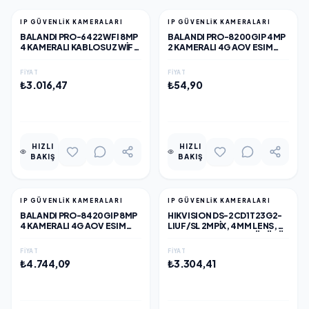
IP GÜVENLİK KAMERALARI
IP GÜVENLİK KAMERALARI
BALANDI PRO-6422WFI 8MP
BALANDI PRO-8200GIP 4MP
4 KAMERALI KABLOSUZ WIFI
2 KAMERALI 4G AOV ESIM
KAMERA, HIEASY YAZILIM
SOLAR KAMERA, HIEASY
YAZILIM
FIYAT
FIYAT
₺3.016,47
₺54,90
EKLE
EKLE
HIZLI
HIZLI
BAKIŞ
BAKIŞ
IP GÜVENLİK KAMERALARI
IP GÜVENLİK KAMERALARI
BALANDI PRO-8420GIP 8MP
HIKVISION DS-2CD1T23G2-
4 KAMERALI 4G AOV ESIM
LIUF/SL 2MPIX, 4MM LENS,
SOLAR KAMERA, HIEASY
H265+,50MT GECE GÖRÜŞÜ,
YAZILIM
HYBRID LIGHT, SD
FIYAT
FIYAT
KART,DAHILI MIKROFON,
₺4.744,09
₺3.304,41
POE, BULLET IP KAMERA
EKLE
EKLE