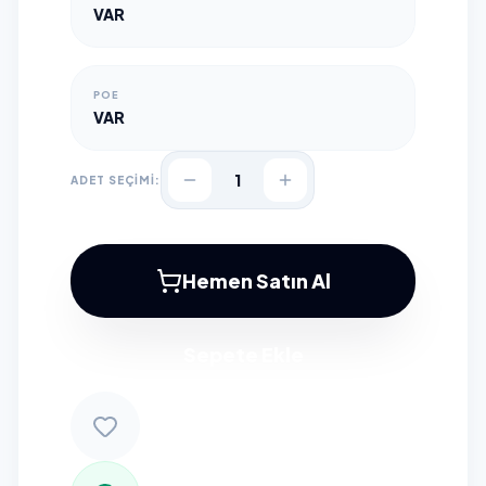
VAR
POE
VAR
1
ADET SEÇİMİ:
Hemen Satın Al
Sepete Ekle