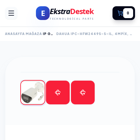
Ekstra
Destek
E
0
TECHNOLOGICAL PARTS
ANASAYFA
MAĞAZA
IP GÜVENLİK KAMERALARI
DAHUA IPC-HFW2449S-S-IL, 4MPIX, WIZSENSE, DUAL SMART LIGHT, 3,6MM LENS, H265+, 30MT GECE GÖRÜŞÜ, IP67, DAHILI MIKROFON, POE BULLET IP KAMERA