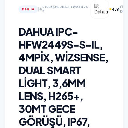
(12
010.KAM.DHA.HFW2449S-
|
4.9
DAHUA
Değe
S
DAHUA IPC-
HFW2449S-S-IL,
4MPIX, WIZSENSE,
DUAL SMART
LIGHT, 3,6MM
LENS, H265+,
30MT GECE
GÖRÜŞÜ, IP67,