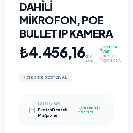
DAHILI
MIKROFON, POE
BULLET IP KAMERA
₺4.456,16
STOKTA
VAR
BUGÜN
KDV
KARGODA
DAHİL
TEKNIK DESTEK AL
SATICI / BAYI
GÜVENILIR
EkstraDestek
SATICI
Mağazası